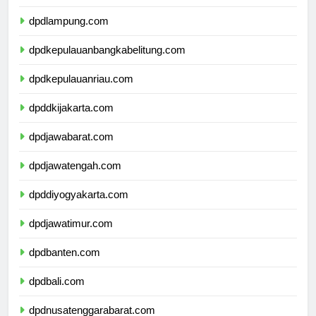
dpdbengkulu.com
dpdlampung.com
dpdkepulauanbangkabelitung.com
dpdkepulauanriau.com
dpddkijakarta.com
dpdjawabarat.com
dpdjawatengah.com
dpddiyogyakarta.com
dpdjawatimur.com
dpdbanten.com
dpdbali.com