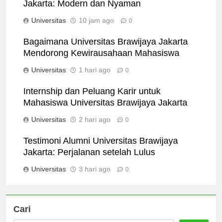
Ruang Belajar di Universitas Brawijaya
Jakarta: Modern dan Nyaman
Universitas
10 jam ago
0
Bagaimana Universitas Brawijaya Jakarta
Mendorong Kewirausahaan Mahasiswa
Universitas
1 hari ago
0
Internship dan Peluang Karir untuk
Mahasiswa Universitas Brawijaya Jakarta
Universitas
2 hari ago
0
Testimoni Alumni Universitas Brawijaya
Jakarta: Perjalanan setelah Lulus
Universitas
3 hari ago
0
Cari