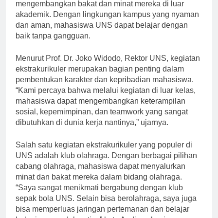
ekstrakurikuler yang dapat membantu mahasiswa
mengembangkan bakat dan minat mereka di luar
akademik. Dengan lingkungan kampus yang nyaman
dan aman, mahasiswa UNS dapat belajar dengan
baik tanpa gangguan.
Menurut Prof. Dr. Joko Widodo, Rektor UNS, kegiatan
ekstrakurikuler merupakan bagian penting dalam
pembentukan karakter dan kepribadian mahasiswa.
“Kami percaya bahwa melalui kegiatan di luar kelas,
mahasiswa dapat mengembangkan keterampilan
sosial, kepemimpinan, dan teamwork yang sangat
dibutuhkan di dunia kerja nantinya,” ujarnya.
Salah satu kegiatan ekstrakurikuler yang populer di
UNS adalah klub olahraga. Dengan berbagai pilihan
cabang olahraga, mahasiswa dapat menyalurkan
minat dan bakat mereka dalam bidang olahraga.
“Saya sangat menikmati bergabung dengan klub
sepak bola UNS. Selain bisa berolahraga, saya juga
bisa memperluas jaringan pertemanan dan belajar