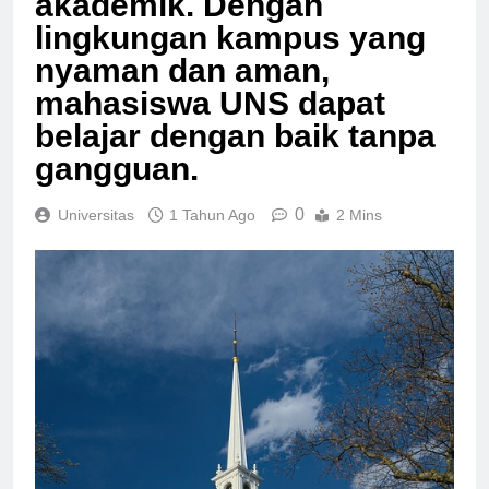
akademik. Dengan
lingkungan kampus yang
nyaman dan aman,
mahasiswa UNS dapat
belajar dengan baik tanpa
gangguan.
0
Universitas
1 Tahun Ago
2 Mins