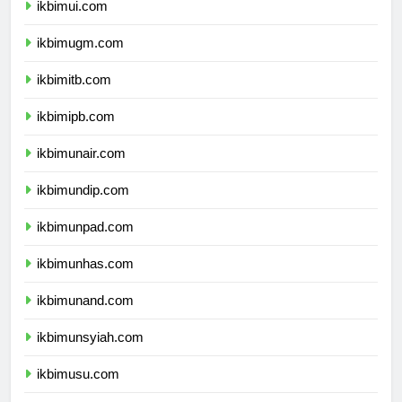
ikbimui.com
ikbimugm.com
ikbimitb.com
ikbimipb.com
ikbimunair.com
ikbimundip.com
ikbimunpad.com
ikbimunhas.com
ikbimunand.com
ikbimunsyiah.com
ikbimusu.com