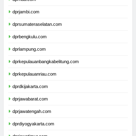
dprriau.com
dprjambi.com
dprsumateraselatan.com
dprbengkulu.com
dprlampung.com
dprkepulauanbangkabelitung.com
dprkepulauanriau.com
dprdkijakarta.com
dprjawabarat.com
dprjawatengah.com
dprdiyogyakarta.com