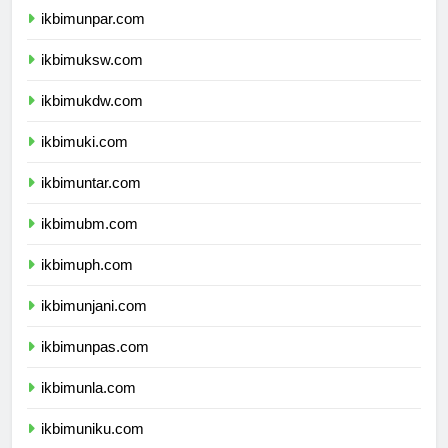
ikbimunpar.com
ikbimuksw.com
ikbimukdw.com
ikbimuki.com
ikbimuntar.com
ikbimubm.com
ikbimuph.com
ikbimunjani.com
ikbimunpas.com
ikbimunla.com
ikbimuniku.com