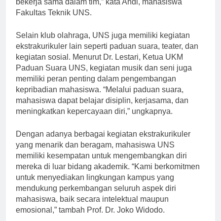
bekerja sama dalam tim,” kata Andi, mahasiswa
Fakultas Teknik UNS.
Selain klub olahraga, UNS juga memiliki kegiatan
ekstrakurikuler lain seperti paduan suara, teater, dan
kegiatan sosial. Menurut Dr. Lestari, Ketua UKM
Paduan Suara UNS, kegiatan musik dan seni juga
memiliki peran penting dalam pengembangan
kepribadian mahasiswa. “Melalui paduan suara,
mahasiswa dapat belajar disiplin, kerjasama, dan
meningkatkan kepercayaan diri,” ungkapnya.
Dengan adanya berbagai kegiatan ekstrakurikuler
yang menarik dan beragam, mahasiswa UNS
memiliki kesempatan untuk mengembangkan diri
mereka di luar bidang akademik. “Kami berkomitmen
untuk menyediakan lingkungan kampus yang
mendukung perkembangan seluruh aspek diri
mahasiswa, baik secara intelektual maupun
emosional,” tambah Prof. Dr. Joko Widodo.