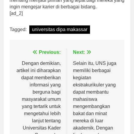
memang menjadi pilihan yang tepat bagi mereka yang
ingin mengejar karier di berbagai bidang.
[ad_2]
Tagged:
universitas dipa makassar
Navigasi
Previous:
Next:
pos
Dengan demikian,
Selain itu, UNS juga
artikel ini diharapkan
memiliki berbagai
dapat memberikan
kegiatan
informasi yang
ekstrakurikuler yang
berguna bagi
dapat membantu
masyarakat umum
mahasiswa
yang tertarik untuk
mengembangkan
mengetahui lebih
bakat dan minat
lanjut tentang
mereka di luar
Universitas Kader
akademik. Dengan