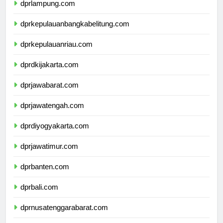
dprlampung.com
dprkepulauanbangkabelitung.com
dprkepulauanriau.com
dprdkijakarta.com
dprjawabarat.com
dprjawatengah.com
dprdiyogyakarta.com
dprjawatimur.com
dprbanten.com
dprbali.com
dprnusatenggarabarat.com