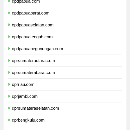
dpdpapua.com
dpdpapuabarat.com
dpdpapuaselatan.com
dpdpapuatengah.com
dpdpapuapegunungan.com
dprsumaterautara.com
dprsumaterabarat.com
dprriau.com
dprjambi.com
dprsumateraselatan.com
dprbengkulu.com