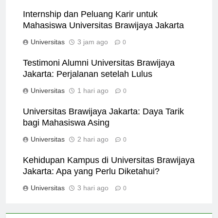
Internship dan Peluang Karir untuk
Mahasiswa Universitas Brawijaya Jakarta
Universitas
3 jam ago
0
Testimoni Alumni Universitas Brawijaya
Jakarta: Perjalanan setelah Lulus
Universitas
1 hari ago
0
Universitas Brawijaya Jakarta: Daya Tarik
bagi Mahasiswa Asing
Universitas
2 hari ago
0
Kehidupan Kampus di Universitas Brawijaya
Jakarta: Apa yang Perlu Diketahui?
Universitas
3 hari ago
0