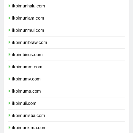
ikbimunhalu.com
ikbimunlam.com
ikbimunmul.com
ikbimunibraw.com
ikbimbinus.com
ikbimumm.com
ikbimumy.com
ikbimums.com
ikbimuii.com
ikbimunisba.com
ikbimunisma.com