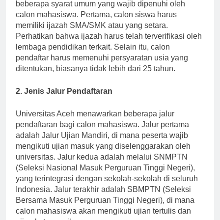
Pendaftaran online di Universitas Aceh memiliki
beberapa syarat umum yang wajib dipenuhi oleh
calon mahasiswa. Pertama, calon siswa harus
memiliki ijazah SMA/SMK atau yang setara.
Perhatikan bahwa ijazah harus telah terverifikasi oleh
lembaga pendidikan terkait. Selain itu, calon
pendaftar harus memenuhi persyaratan usia yang
ditentukan, biasanya tidak lebih dari 25 tahun.
2. Jenis Jalur Pendaftaran
Universitas Aceh menawarkan beberapa jalur
pendaftaran bagi calon mahasiswa. Jalur pertama
adalah Jalur Ujian Mandiri, di mana peserta wajib
mengikuti ujian masuk yang diselenggarakan oleh
universitas. Jalur kedua adalah melalui SNMPTN
(Seleksi Nasional Masuk Perguruan Tinggi Negeri),
yang terintegrasi dengan sekolah-sekolah di seluruh
Indonesia. Jalur terakhir adalah SBMPTN (Seleksi
Bersama Masuk Perguruan Tinggi Negeri), di mana
calon mahasiswa akan mengikuti ujian tertulis dan