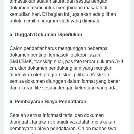
dimasukkan adalah akurat dan sesuai dengan
dokumen resmi untuk menghindari masalah di
kemudian hari. Di bagian ini juga akan ada pilihan
untuk memilih program studi yang diminati.
5. Unggah Dokumen Diperlukan
Calon pendaftar harus mengunggah beberapa
dokumen penting, termasuk fotokopi ijazah
SMU/SMK, transkrip nilai, pas foto terbaru ukuran 3×4
cm, dan dokumen pendukung lain yang mungkin
diperlukan oleh program studi pilihan. Pastikan
semua dokumen diunggah dalam format yang benar
dan ukuran file sesuai dengan ketentuan yang ada.
6. Pembayaran Biaya Pendaftaran
Setelah semua informasi terisi dan dokumen
diunggah, langkah selanjutnya adalah melakukan
pembayaran biaya pendaftaran. Calon mahasiswa