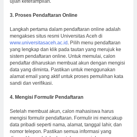
ujian keterampilan.
3. Proses Pendaftaran Online
Langkah pertama dalam pendaftaran online adalah
mengakses situs resmi Universitas Aceh di
www.universitasaceh.ac.id
. Pilih menu pendaftaran
yang lengkap dan klik pada tautan yang merujuk ke
sistem pendaftaran online. Untuk memulai, calon
pendaftar diharuskan membuat akun dengan mengisi
data yang diminta. Pastikan untuk menggunakan
alamat email yang aktif untuk proses pemulihan kata
sandi dan verifikasi.
4. Mengisi Formulir Pendaftaran
Setelah membuat akun, calon mahasiswa harus
mengisi formulir pendaftaran. Formulir ini mencakup
data pribadi seperti nama, alamat, tanggal lahir, dan
nomor telepon. Pastikan semua informasi yang