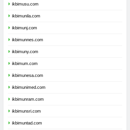
ikbimusu.com
ikbimunila.com
ikbimunj.com
ikbimunnes.com
ikbimuny.com
ikbimum.com
ikbimunesa.com
ikbimunimed.com
ikbimunram.com
ikbimunsri.com
ikbimuntad.com