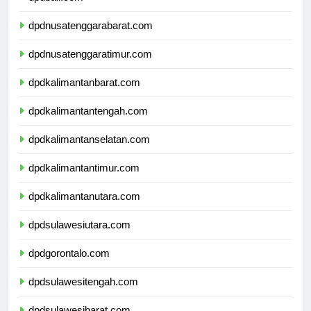
dpdbali.com
dpdnusatenggarabarat.com
dpdnusatenggaratimur.com
dpdkalimantanbarat.com
dpdkalimantantengah.com
dpdkalimantanselatan.com
dpdkalimantantimur.com
dpdkalimantanutara.com
dpdsulawesiutara.com
dpdgorontalo.com
dpdsulawesitengah.com