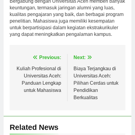
Bergabung dengan Universitas Aceh memberi banyak
keuntungan, termasuk jaringan alumni yang luas,
kualitas pengajaran yang baik, dan berbagai program
penelitian. Mahasiswa juga memiliki kesempatan
untuk berpartisipasi dalam kegiatan ekstrakurikuler
yang dapat meningkatkan pengalaman kampus.
Navigasi
Previous:
Next:
pos
Kuliah Profesional di
Biaya Terjangkau di
Universitas Aceh:
Universitas Aceh:
Panduan Lengkap
Pilihan Cerdas untuk
untuk Mahasiswa
Pendidikan
Berkualitas
Related News