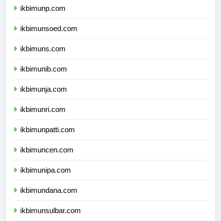
ikbimunp.com
ikbimunsoed.com
ikbimuns.com
ikbimunib.com
ikbimunja.com
ikbimunri.com
ikbimunpatti.com
ikbimuncen.com
ikbimunipa.com
ikbimundana.com
ikbimunsulbar.com