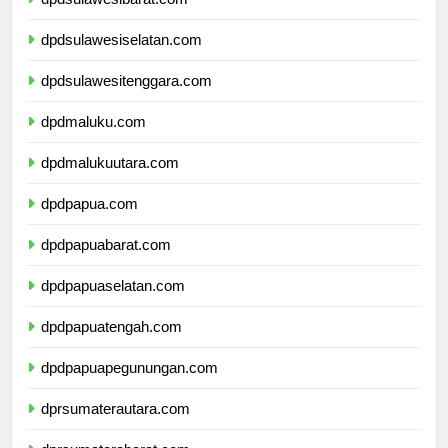
dpdsulawesibarat.com
dpdsulawesiselatan.com
dpdsulawesitenggara.com
dpdmaluku.com
dpdmalukuutara.com
dpdpapua.com
dpdpapuabarat.com
dpdpapuaselatan.com
dpdpapuatengah.com
dpdpapuapegunungan.com
dprsumaterautara.com