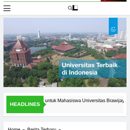
Live Now
an Peluang Karir untuk Mahasiswa Universitas Brawijaya Jakart
HEADLINES