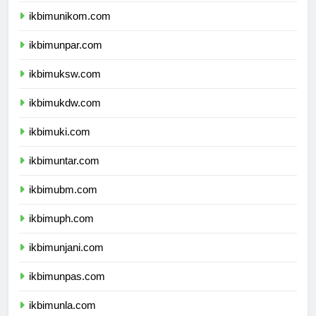
ikbimunikom.com
ikbimunpar.com
ikbimuksw.com
ikbimukdw.com
ikbimuki.com
ikbimuntar.com
ikbimubm.com
ikbimuph.com
ikbimunjani.com
ikbimunpas.com