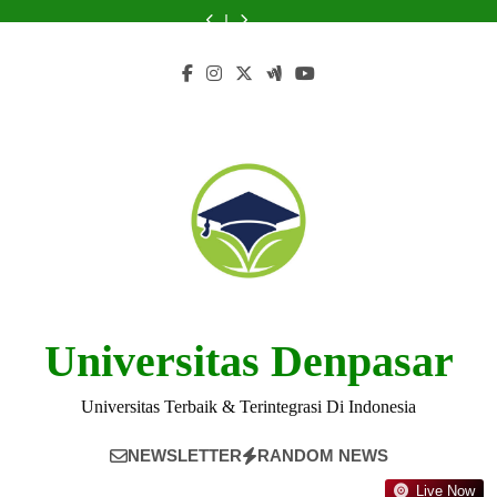
Skip
Universitas
Karir
Brawijaya
Daya
Universitas
Karir
Brawijaya
Jakarta:
di
Brawijaya
untuk
Jakarta:
Tarik
Brawijaya
untuk
Jakarta:
Daya
Universitas
to
Jakarta:
Mahasiswa
Perjalanan
bagi
Jakarta:
Mahasiswa
Perjalanan
Tarik
Brawijaya
content
Apa
Universitas
setelah
Mahasiswa
Apa
Universitas
setelah
bagi
Jakarta:
yang
Brawijaya
Lulus
Asing
yang
Brawijaya
Lulus
Mahasiswa
Apa
Perlu
Jakarta
Perlu
Jakarta
Asing
yang
Diketahui?
Diketahui?
Perlu
Diketahui?
Universitas Denpasar
Universitas Terbaik & Terintegrasi Di Indonesia
NEWSLETTER
RANDOM NEWS