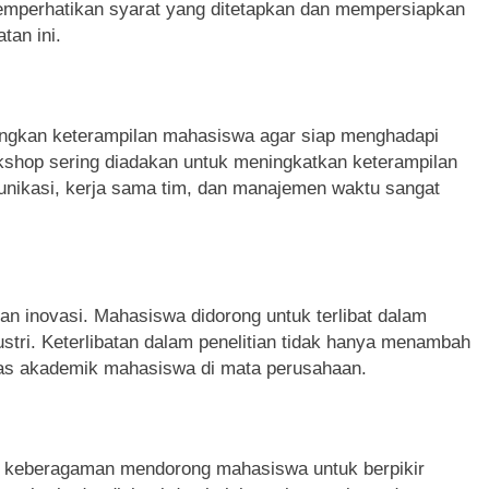
mperhatikan syarat yang ditetapkan dan mempersiapkan
an ini.
ngkan keterampilan mahasiswa agar siap menghadapi
rkshop sering diadakan untuk meningkatkan keterampilan
munikasi, kerja sama tim, dan manajemen waktu sangat
dan inovasi. Mahasiswa didorong untuk terlibat dalam
ustri. Keterlibatan dalam penelitian tidak hanya menambah
itas akademik mahasiswa di mata perusahaan.
 keberagaman mendorong mahasiswa untuk berpikir