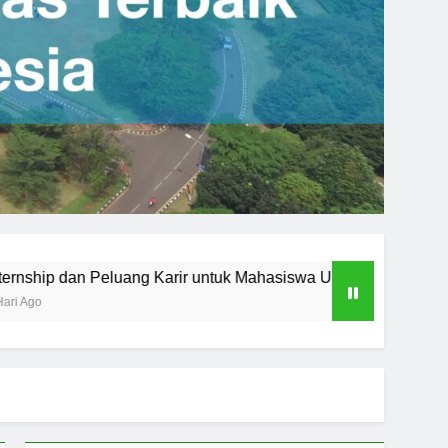
arir untuk Mahasiswa Universitas Brawijaya Jakarta
Test
3 Hari