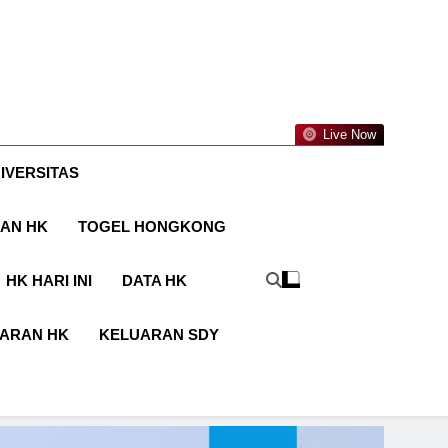
Live Now
IVERSITAS
AN HK
TOGEL HONGKONG
HK HARI INI
DATA HK
ARAN HK
KELUARAN SDY