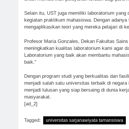
Selain itu, UST juga memiliki laboratorium yang
kegiatan praktikum mahasiswa. Dengan adanya fa
mengaplikasikan teori yang mereka pelajari di k
Profesor Maria Gonzales, Dekan Fakultas Sains
meningkatkan kualitas laboratorium kami agar 
Laboratorium yang baik akan membantu mahasi
baik.”
Dengan program studi yang berkualitas dan fasi
menjadi salah satu universitas terbaik di negara
menjadi lulusan yang siap bersaing di dunia ker
masyarakat.
[ad_2]
Tagged:
universitas sarjanawiyata tamansiswa