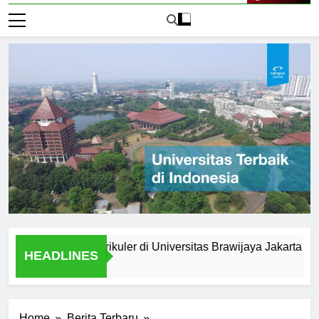
Live Now
atan Ekstrakurikuler di Universitas Brawijaya Jakarta
Ru
HEADLINES
2 H