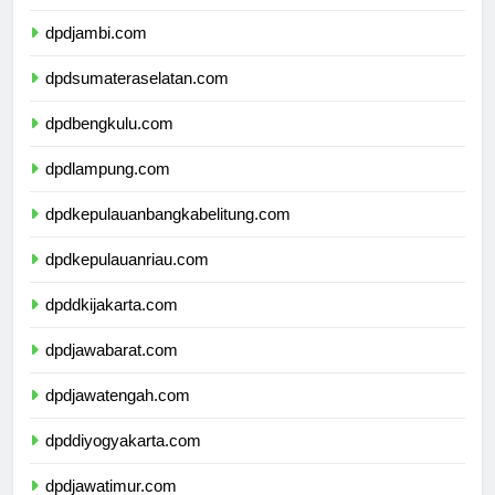
dpdriau.com
dpdjambi.com
dpdsumateraselatan.com
dpdbengkulu.com
dpdlampung.com
dpdkepulauanbangkabelitung.com
dpdkepulauanriau.com
dpddkijakarta.com
dpdjawabarat.com
dpdjawatengah.com
dpddiyogyakarta.com