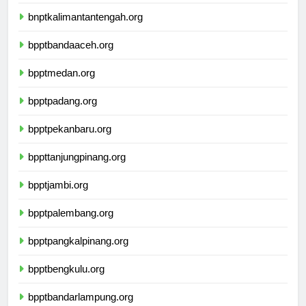
bnptwamena.org
bnptkalimantantengah.org
bpptbandaaceh.org
bpptmedan.org
bpptpadang.org
bpptpekanbaru.org
bppttanjungpinang.org
bpptjambi.org
bpptpalembang.org
bpptpangkalpinang.org
bpptbengkulu.org