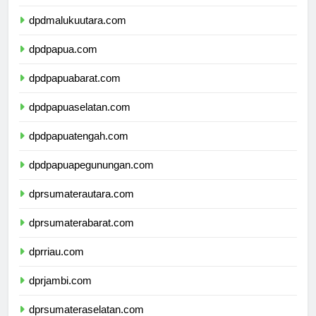
dpdmaluku.com
dpdmalukuutara.com
dpdpapua.com
dpdpapuabarat.com
dpdpapuaselatan.com
dpdpapuatengah.com
dpdpapuapegunungan.com
dprsumaterautara.com
dprsumaterabarat.com
dprriau.com
dprjambi.com