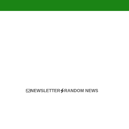
NEWSLETTER
RANDOM NEWS