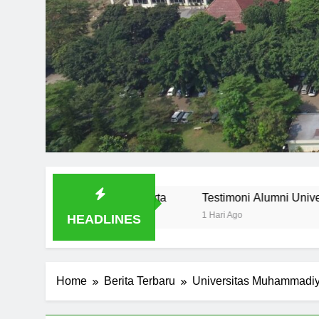
Jakarta
Testimoni Alumni Universitas Brawijaya Jakarta: 
1 Hari Ago
HEADLINES
Home
Berita Terbaru
Universitas Muhammadiy