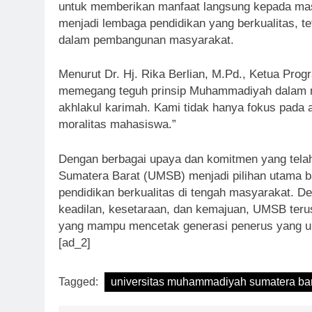
untuk memberikan manfaat langsung kepada mas
menjadi lembaga pendidikan yang berkualitas, te
dalam pembangunan masyarakat.
Menurut Dr. Hj. Rika Berlian, M.Pd., Ketua Pr
memegang teguh prinsip Muhammadiyah dalam m
akhlakul karimah. Kami tidak hanya fokus pada a
moralitas mahasiswa.”
Dengan berbagai upaya dan komitmen yang telah
Sumatera Barat (UMSB) menjadi pilihan utama b
pendidikan berkualitas di tengah masyarakat
keadilan, kesetaraan, dan kemajuan, UMSB teru
yang mampu mencetak generasi penerus yang un
[ad_2]
Tagged:
universitas muhammadiyah sumatera ba