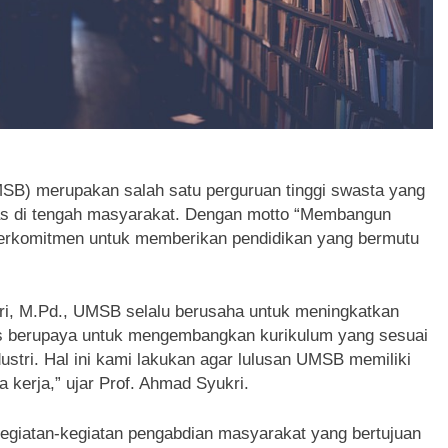
B) merupakan salah satu perguruan tinggi swasta yang
itas di tengah masyarakat. Dengan motto “Membangun
erkomitmen untuk memberikan pendidikan yang bermutu
ri, M.Pd., UMSB selalu berusaha untuk meningkatkan
rus berupaya untuk mengembangkan kurikulum yang sesuai
tri. Hal ini kami lakukan agar lulusan UMSB memiliki
a kerja,” ujar Prof. Ahmad Syukri.
kegiatan-kegiatan pengabdian masyarakat yang bertujuan