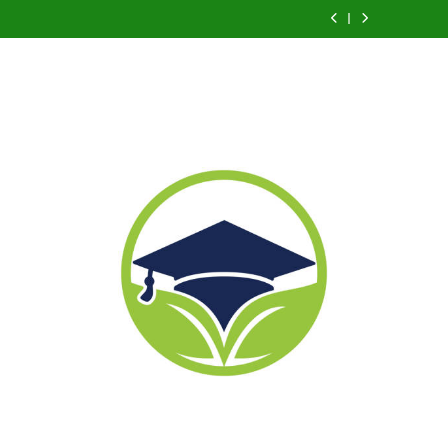
Universitas
Kehidupan
di
Peluang
Universitas
Jakarta:
di
Peluang
Universitas
Brawijaya
Kampus
Universitas
Karir
Brawijaya
Daya
Universitas
Karir
Brawijaya
Jakarta:
di
Brawijaya
untuk
Jakarta:
Tarik
Brawijaya
untuk
Jakarta:
Daya
Universitas
Jakarta:
Mahasiswa
Perjalanan
bagi
Jakarta:
Mahasiswa
Perjalanan
Tarik
Brawijaya
Apa
Universitas
setelah
Mahasiswa
Apa
Universitas
setelah
bagi
Jakarta:
yang
Brawijaya
Lulus
Asing
yang
Brawijaya
Lulus
Mahasiswa
Apa
Perlu
Jakarta
Perlu
Jakarta
Asing
yang
Diketahui?
Diketahui?
Perlu
Diketahui?