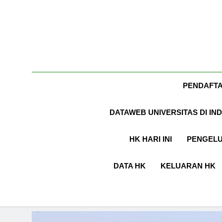
PENDAFT
DATAWEB UNIVERSITAS DI IN
HK HARI INI
PENGEL
DATA HK
KELUARAN HK