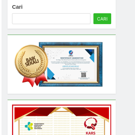
Cari
CARI