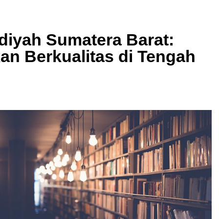
iyah Sumatera Barat:
an Berkualitas di Tengah