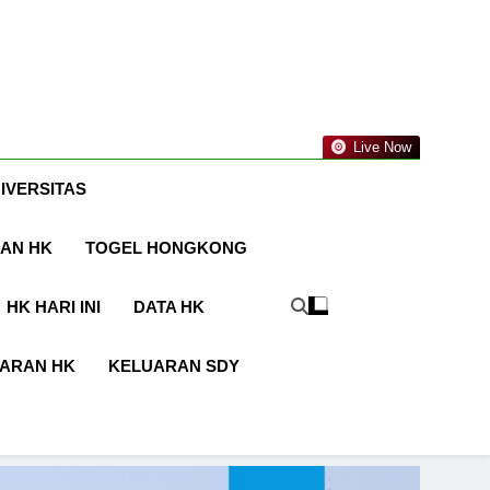
Live Now
IVERSITAS
AN HK
TOGEL HONGKONG
HK HARI INI
DATA HK
ARAN HK
KELUARAN SDY