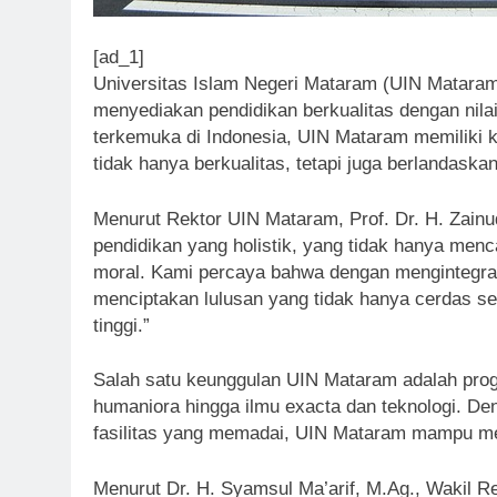
[ad_1]
Universitas Islam Negeri Mataram (UIN Mataram)
menyediakan pendidikan berkualitas dengan nilai-
terkemuka di Indonesia, UIN Mataram memiliki 
tidak hanya berkualitas, tetapi juga berlandaskan 
Menurut Rektor UIN Mataram, Prof. Dr. H. Zain
pendidikan yang holistik, yang tidak hanya menc
moral. Kami percaya bahwa dengan mengintegrasi
menciptakan lulusan yang tidak hanya cerdas seca
tinggi.”
Salah satu keunggulan UIN Mataram adalah progr
humaniora hingga ilmu exacta dan teknologi. De
fasilitas yang memadai, UIN Mataram mampu menc
Menurut Dr. H. Syamsul Ma’arif, M.Ag., Wakil R