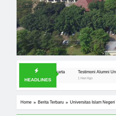
a Jakarta
Testimoni Alumni Universitas Brawijaya Jakarta
1 Hari Ago
HEADLINES
Home
Berita Terbaru
Universitas Islam Negeri