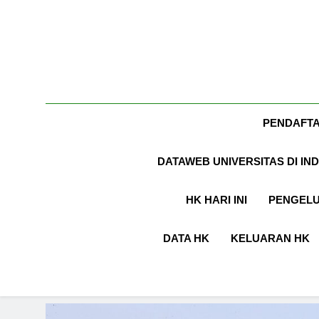
PENDAFT
DATAWEB UNIVERSITAS DI IN
HK HARI INI
PENGEL
DATA HK
KELUARAN HK