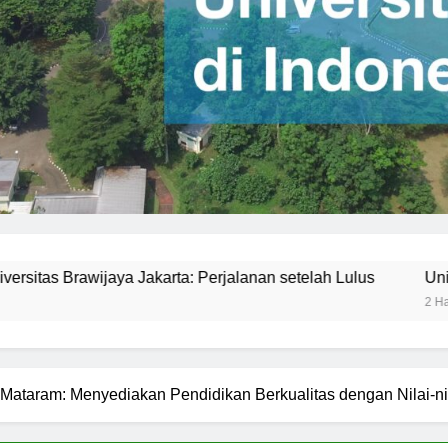
: Perjalanan setelah Lulus
Universitas Brawijaya Jakart
2 Hari Ago
 Mataram: Menyediakan Pendidikan Berkualitas dengan Nilai-ni