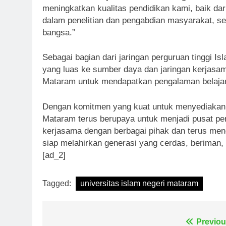
meningkatkan kualitas pendidikan kami, baik dar
dalam penelitian dan pengabdian masyarakat, s
bangsa.”
Sebagai bagian dari jaringan perguruan tinggi I
yang luas ke sumber daya dan jaringan kerjasa
Mataram untuk mendapatkan pengalaman belajar 
Dengan komitmen yang kuat untuk menyediakan pe
Mataram terus berupaya untuk menjadi pusat pen
kerjasama dengan berbagai pihak dan terus men
siap melahirkan generasi yang cerdas, beriman,
[ad_2]
Tagged:
universitas islam negeri mataram
Navigasi
Previou