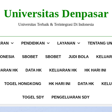
Universitas Denpasar
Universitas Terbaik & Terintegrasi Di Indonesia
ARAN
PENDIDIKAN
LAYANAN
TENTANG UN
DONESIA
SBOBET
SBOBET
JUDI BOLA
KELUAR
UARAN HK
DATA HK
KELUARAN HK
HK HARI INI
TOGEL HONGKONG
HK HARI INI
DATA HK
KELU
TOGEL SDY
PENGELUARAN SDY