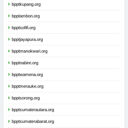
bpptkupang.org
bpptambon.org
bpptsofifi.org
bpptjayapura.org
bpptmanokwari.org
bpptnabire.org
bpptwamena.org
bpptmerauke.org
bpptsorong.org
bpptsumaterautara.org
bpptsumaterabarat.org