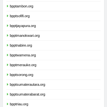
bpptkupang.org
bpptambon.org
bpptsofifi.org
bpptjayapura.org
bpptmanokwari.org
bpptnabire.org
bpptwamena.org
bpptmerauke.org
bpptsorong.org
bpptsumaterautara.org
bpptsumaterabarat.org