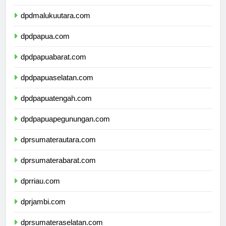
dpdmaluku.com
dpdmalukuutara.com
dpdpapua.com
dpdpapuabarat.com
dpdpapuaselatan.com
dpdpapuatengah.com
dpdpapuapegunungan.com
dprsumaterautara.com
dprsumaterabarat.com
dprriau.com
dprjambi.com