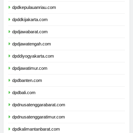
dpdkepulauanbangkabelitung.com
dpdkepulauanriau.com
dpddkijakarta.com
dpdjawabarat.com
dpdjawatengah.com
dpddiyogyakarta.com
dpdjawatimur.com
dpdbanten.com
dpdbali.com
dpdnusatenggarabarat.com
dpdnusatenggaratimur.com