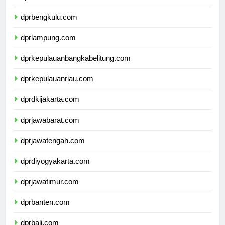
dprsumateraselatan.com
dprbengkulu.com
dprlampung.com
dprkepulauanbangkabelitung.com
dprkepulauanriau.com
dprdkijakarta.com
dprjawabarat.com
dprjawatengah.com
dprdiyogyakarta.com
dprjawatimur.com
dprbanten.com