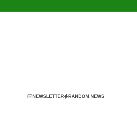
NEWSLETTER
RANDOM NEWS