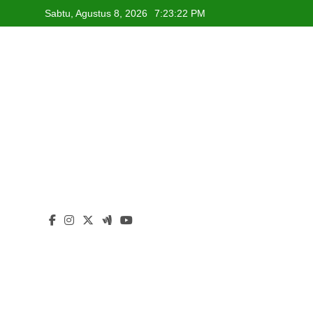
Skip
Sabtu, Agustus 8, 2026
7:23:24 PM
to
content