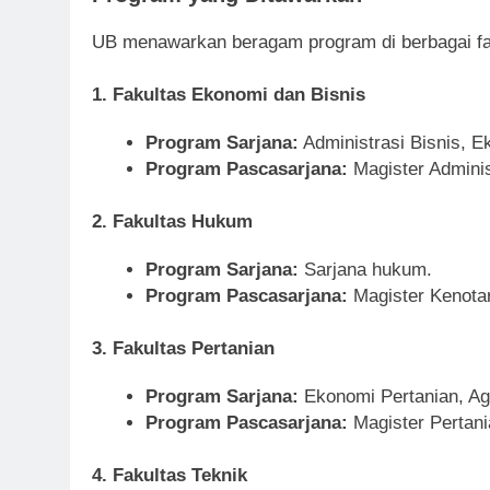
UB menawarkan beragam program di berbagai faku
1. Fakultas Ekonomi dan Bisnis
Program Sarjana:
Administrasi Bisnis, E
Program Pascasarjana:
Magister Adminis
2. Fakultas Hukum
Program Sarjana:
Sarjana hukum.
Program Pascasarjana:
Magister Kenotar
3. Fakultas Pertanian
Program Sarjana:
Ekonomi Pertanian, Agr
Program Pascasarjana:
Magister Pertani
4. Fakultas Teknik