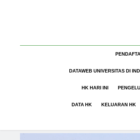
PENDAFT
DATAWEB UNIVERSITAS DI IN
HK HARI INI
PENGEL
DATA HK
KELUARAN HK