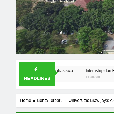
ahaan Mahasiswa
Internship dan Peluang Karir untuk Ma
1 Hari Ago
HEADLINES
Home
Berita Terbaru
Universitas Brawijaya: 