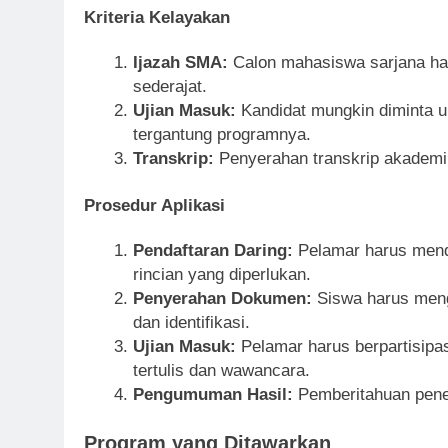
Kriteria Kelayakan
Ijazah SMA:
Calon mahasiswa sarjana har
sederajat.
Ujian Masuk:
Kandidat mungkin diminta u
tergantung programnya.
Transkrip:
Penyerahan transkrip akademi
Prosedur Aplikasi
Pendaftaran Daring:
Pelamar harus menda
rincian yang diperlukan.
Penyerahan Dokumen:
Siswa harus meng
dan identifikasi.
Ujian Masuk:
Pelamar harus berpartisipa
tertulis dan wawancara.
Pengumuman Hasil:
Pemberitahuan pener
Program yang Ditawarkan