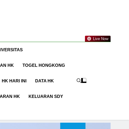
Live Now
IVERSITAS
AN HK
TOGEL HONGKONG
HK HARI INI
DATA HK
ARAN HK
KELUARAN SDY