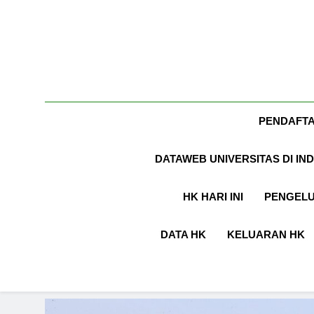
PENDAFT
DATAWEB UNIVERSITAS DI IN
HK HARI INI
PENGEL
DATA HK
KELUARAN HK