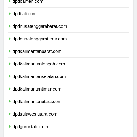
dpdbanten.com
dpdbali.com
dpdnusatenggarabarat.com
dpdnusatenggaratimur.com
dpdkalimantanbarat.com
dpdkalimantantengah.com
dpdkalimantanselatan.com
dpdkalimantantimur.com
dpdkalimantanutara.com
dpdsulawesiutara.com
dpdgorontalo.com