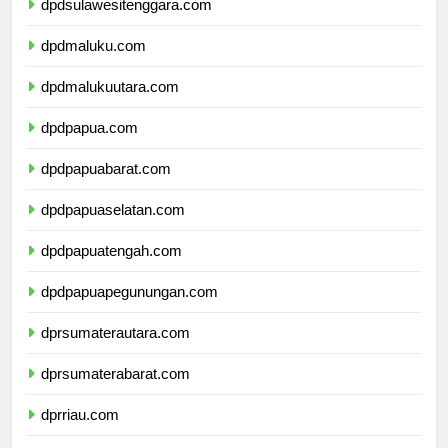
dpdsulawesitenggara.com
dpdmaluku.com
dpdmalukuutara.com
dpdpapua.com
dpdpapuabarat.com
dpdpapuaselatan.com
dpdpapuatengah.com
dpdpapuapegunungan.com
dprsumaterautara.com
dprsumaterabarat.com
dprriau.com