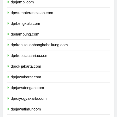
dprjambi.com
dprsumateraselatan.com
dprbengkulu.com
dprlampung.com
dprkepulauanbangkabelitung.com
dprkepulauanriau.com
dprdkijakarta.com
dprjawabarat.com
dprjawatengah.com
dprdiyogyakarta.com
dprjawatimur.com