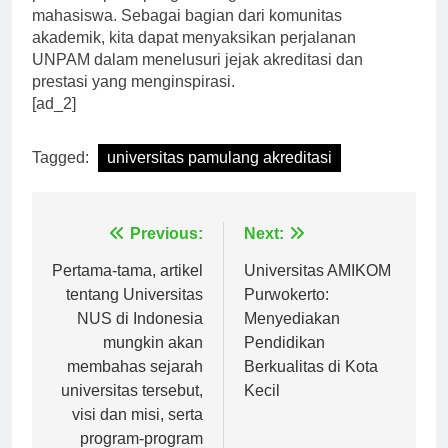
perhatian pada pengembangan soft skill dan karakter
mahasiswa. Sebagai bagian dari komunitas
akademik, kita dapat menyaksikan perjalanan
UNPAM dalam menelusuri jejak akreditasi dan
prestasi yang menginspirasi.
[ad_2]
Tagged:
universitas pamulang akreditasi
Navigasi
Previous:
Next:
pos
Pertama-tama, artikel
Universitas AMIKOM
tentang Universitas
Purwokerto:
NUS di Indonesia
Menyediakan
mungkin akan
Pendidikan
membahas sejarah
Berkualitas di Kota
universitas tersebut,
Kecil
visi dan misi, serta