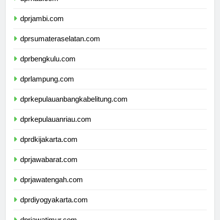
dprriau.com
dprjambi.com
dprsumateraselatan.com
dprbengkulu.com
dprlampung.com
dprkepulauanbangkabelitung.com
dprkepulauanriau.com
dprdkijakarta.com
dprjawabarat.com
dprjawatengah.com
dprdiyogyakarta.com