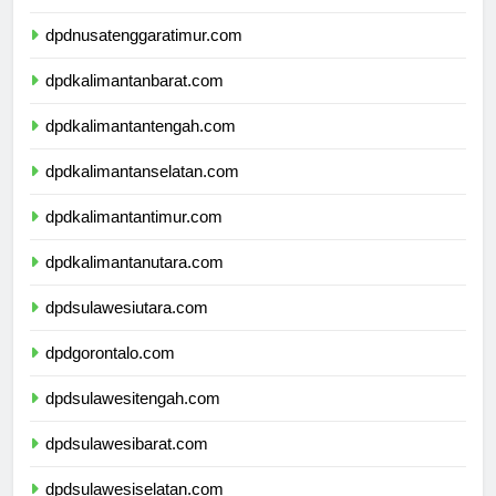
dpdnusatenggarabarat.com
dpdnusatenggaratimur.com
dpdkalimantanbarat.com
dpdkalimantantengah.com
dpdkalimantanselatan.com
dpdkalimantantimur.com
dpdkalimantanutara.com
dpdsulawesiutara.com
dpdgorontalo.com
dpdsulawesitengah.com
dpdsulawesibarat.com