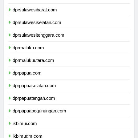
dprsulawesitengah.com
dprsulawesibarat.com
dprsulawesiselatan.com
dprsulawesitenggara.com
dprmaluku.com
dprmalukuutara.com
dprpapua.com
dprpapuaselatan.com
dprpapuatengah.com
dprpapuapegunungan.com
ikbimui.com