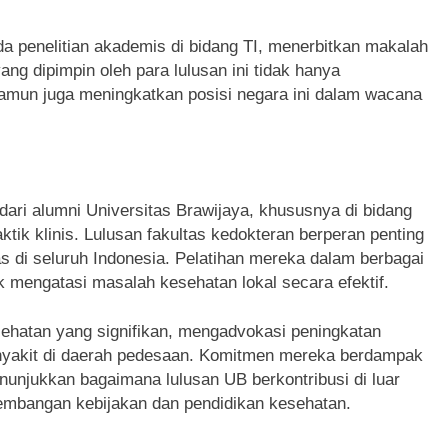
da penelitian akademis di bidang TI, menerbitkan makalah
ang dipimpin oleh para lulusan ini tidak hanya
namun juga meningkatkan posisi negara ini dalam wacana
 dari alumni Universitas Brawijaya, khususnya di bidang
tik klinis. Lulusan fakultas kedokteran berperan penting
 di seluruh Indonesia. Pelatihan mereka dalam berbagai
k mengatasi masalah kesehatan lokal secara efektif.
 kesehatan yang signifikan, mengadvokasi peningkatan
nyakit di daerah pedesaan. Komitmen mereka berdampak
nunjukkan bagaimana lulusan UB berkontribusi di luar
gembangan kebijakan dan pendidikan kesehatan.