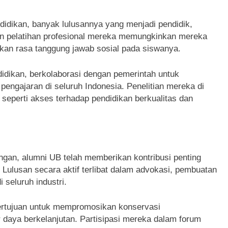
didikan, banyak lulusannya yang menjadi pendidik,
dan pelatihan profesional mereka memungkinkan mereka
an rasa tanggung jawab sosial pada siswanya.
endidikan, berkolaborasi dengan pemerintah untuk
engajaran di seluruh Indonesia. Penelitian mereka di
eperti akses terhadap pendidikan berkualitas dan
an, alumni UB telah memberikan kontribusi penting
. Lulusan secara aktif terlibat dalam advokasi, pembuatan
 seluruh industri.
ertujuan untuk mempromosikan konservasi
daya berkelanjutan. Partisipasi mereka dalam forum