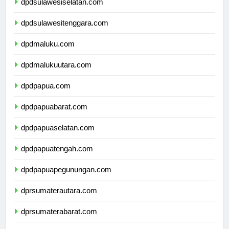
dpdsulawesiselatan.com
dpdsulawesitenggara.com
dpdmaluku.com
dpdmalukuutara.com
dpdpapua.com
dpdpapuabarat.com
dpdpapuaselatan.com
dpdpapuatengah.com
dpdpapuapegunungan.com
dprsumaterautara.com
dprsumaterabarat.com