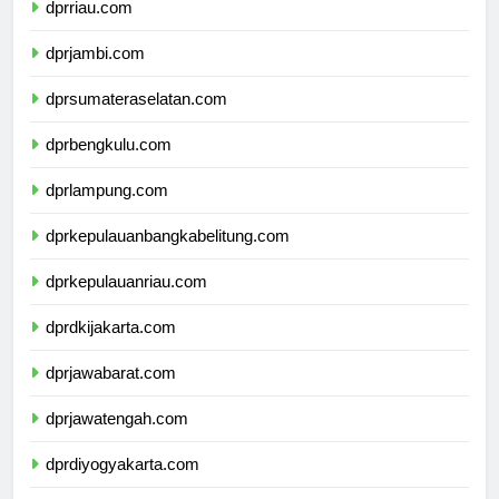
dprriau.com
dprjambi.com
dprsumateraselatan.com
dprbengkulu.com
dprlampung.com
dprkepulauanbangkabelitung.com
dprkepulauanriau.com
dprdkijakarta.com
dprjawabarat.com
dprjawatengah.com
dprdiyogyakarta.com