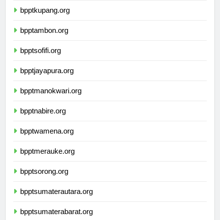
bpptkupang.org
bpptambon.org
bpptsofifi.org
bpptjayapura.org
bpptmanokwari.org
bpptnabire.org
bpptwamena.org
bpptmerauke.org
bpptsorong.org
bpptsumaterautara.org