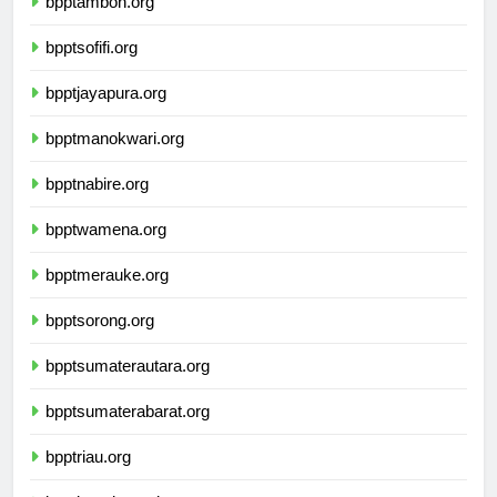
bpptambon.org
bpptsofifi.org
bpptjayapura.org
bpptmanokwari.org
bpptnabire.org
bpptwamena.org
bpptmerauke.org
bpptsorong.org
bpptsumaterautara.org
bpptsumaterabarat.org
bpptriau.org