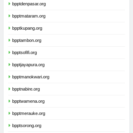
bpptdenpasar.org
bpptmataram.org
bpptkupang.org
bpptambon.org
bpptsofifi.org
bpptjayapura.org
bpptmanokwari.org
bpptnabire.org
bpptwamena.org
bpptmerauke.org
bpptsorong.org