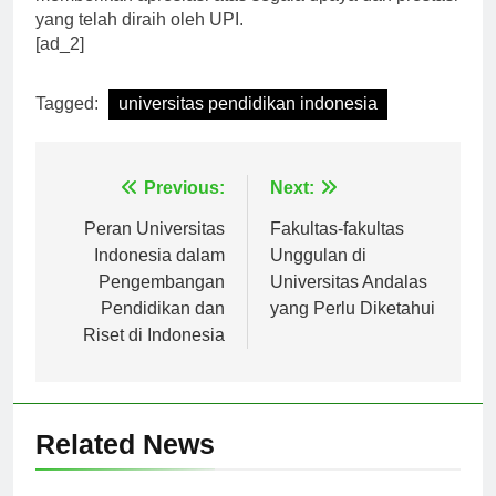
memberikan apresiasi atas segala upaya dan prestasi
yang telah diraih oleh UPI.
[ad_2]
Tagged:
universitas pendidikan indonesia
Navigasi
Previous:
Next:
pos
Peran Universitas
Fakultas-fakultas
Indonesia dalam
Unggulan di
Pengembangan
Universitas Andalas
Pendidikan dan
yang Perlu Diketahui
Riset di Indonesia
Related News