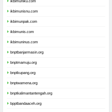
ikbimuniku.com
ikbimunisnu.com
ikbimunpak.com
ikbimunis.com
ikbimuninus.com
bnptbanjarmasin.org
bnptmamuju.org
bnptkupang.org
bnptwamena.org
bnptkalimantantengah.org
bpptbandaaceh.org