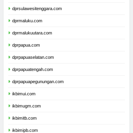
dprsulawesiselatan.com
dprsulawesitenggara.com
dprmaluku.com
dprmalukuutara.com
dprpapua.com
dprpapuaselatan.com
dprpapuatengah.com
dprpapuapegunungan.com
ikbimui.com
ikbimugm.com
ikbimitb.com