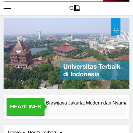
Live Now
 di Universitas Brawijaya Jakarta: Modern dan Nyaman
B
HEADLINES
2