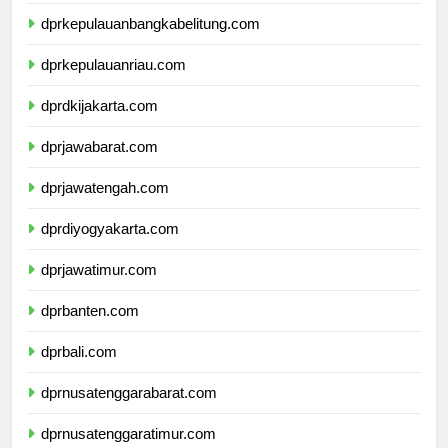
dprlampung.com
dprkepulauanbangkabelitung.com
dprkepulauanriau.com
dprdkijakarta.com
dprjawabarat.com
dprjawatengah.com
dprdiyogyakarta.com
dprjawatimur.com
dprbanten.com
dprbali.com
dprnusatenggarabarat.com