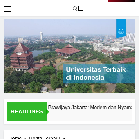
Live Now
 di Universitas Brawijaya Jakarta: Modern dan Nyaman
HEADLINES
1