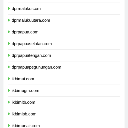
dprsulawesitenggara.com
dprmaluku.com
dprmalukuutara.com
dprpapua.com
dprpapuaselatan.com
dprpapuatengah.com
dprpapuapegunungan.com
ikbimui.com
ikbimugm.com
ikbimitb.com
ikbimipb.com