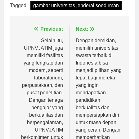
Tagged:
gambar universitas jenderal soedirman
Navigasi
Previous:
Next:
pos
Selain itu,
Dengan demikian,
UPNVJATIM juga
memilih universitas
memiliki fasilitas
swasta terbaik di
yang lengkap dan
Indonesia bisa
modern, seperti
menjadi pilihan yang
laboratorium,
tepat bagi mereka
perpustakaan, dan
yang ingin
pusat penelitian.
mendapatkan
Dengan tenaga
pendidikan
pengajar yang
berkualitas dan
berkualitas dan
mempersiapkan diri
berpengalaman,
untuk masa depan
UPNVJATIM
yang cerah. Dengan