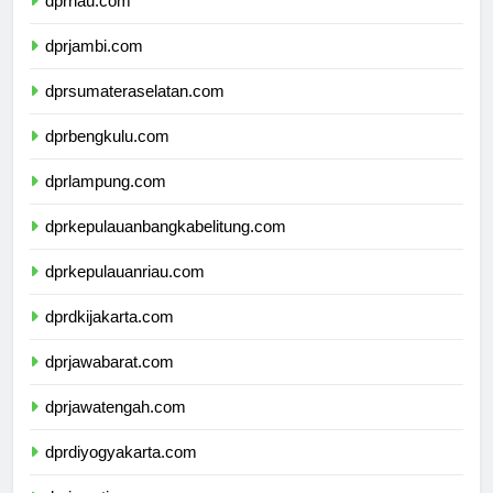
dprriau.com
dprjambi.com
dprsumateraselatan.com
dprbengkulu.com
dprlampung.com
dprkepulauanbangkabelitung.com
dprkepulauanriau.com
dprdkijakarta.com
dprjawabarat.com
dprjawatengah.com
dprdiyogyakarta.com