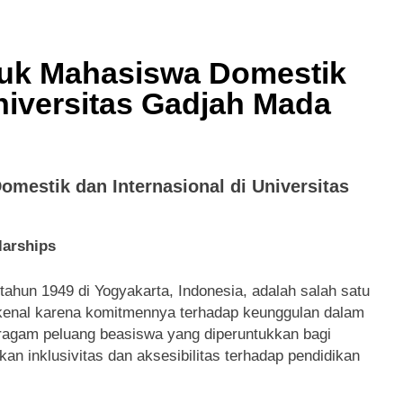
tuk Mahasiswa Domestik
Universitas Gadjah Mada
mestik dan Internasional di Universitas
larships
tahun 1949 di Yogyakarta, Indonesia, adalah salah satu
dikenal karena komitmennya terhadap keunggulan dalam
ragam peluang beasiswa yang diperuntukkan bagi
n inklusivitas dan aksesibilitas terhadap pendidikan