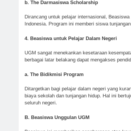
b. The Darmasiswa Scholarship
Dirancang untuk pelajar internasional, Beasi
Indonesia. Program ini memberi siswa tunjanga
4. Beasiswa untuk Pelajar Dalam Negeri
UGM sangat menekankan kesetaraan kesempatan
berbagai latar belakang dapat mengakses pendidi
a. The Bidikmisi Program
Ditargetkan bagi pelajar dalam negeri yang ku
biaya sekolah dan tunjangan hidup. Hal ini bert
seluruh negeri.
B. Beasiswa Unggulan UGM