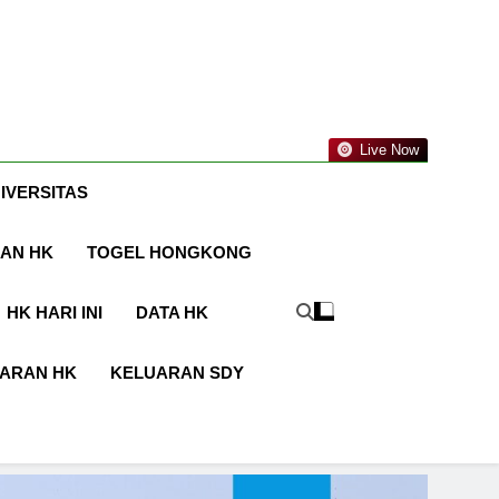
Live Now
IVERSITAS
AN HK
TOGEL HONGKONG
HK HARI INI
DATA HK
ARAN HK
KELUARAN SDY