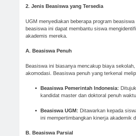
2. Jenis Beasiswa yang Tersedia
UGM menyediakan beberapa program beasiswa 
beasiswa ini dapat membantu siswa mengidentifi
akademis mereka.
A. Beasiswa Penuh
Beasiswa ini biasanya mencakup biaya sekolah, 
akomodasi. Beasiswa penuh yang terkenal melipu
Beasiswa Pemerintah Indonesia:
Ditujuk
kandidat master dan doktoral penuh waktu
Beasiswa UGM:
Ditawarkan kepada siswa 
ini mempertimbangkan kinerja akademik dan
B. Beasiswa Parsial