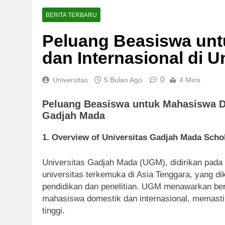
BERITA TERBARU
Peluang Beasiswa un
dan Internasional di 
0
Universitas
5 Bulan Ago
4 Mins
Peluang Beasiswa untuk Mahasiswa Do
Gadjah Mada
1. Overview of Universitas Gadjah Mada Scho
Universitas Gadjah Mada (UGM), didirikan pada 
universitas terkemuka di Asia Tenggara, yang 
pendidikan dan penelitian. UGM menawarkan be
mahasiswa domestik dan internasional, memastika
tinggi.