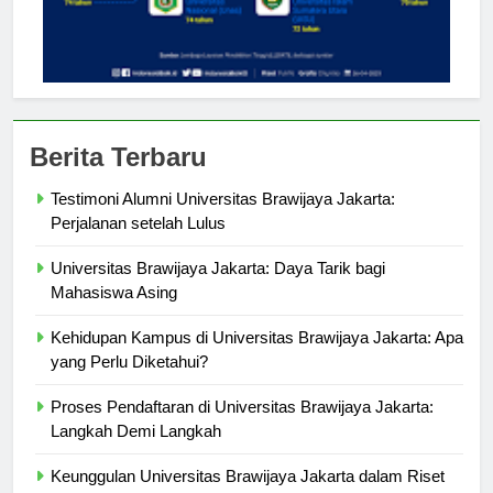
Berita Terbaru
Testimoni Alumni Universitas Brawijaya Jakarta:
Perjalanan setelah Lulus
Universitas Brawijaya Jakarta: Daya Tarik bagi
Mahasiswa Asing
Kehidupan Kampus di Universitas Brawijaya Jakarta: Apa
yang Perlu Diketahui?
Proses Pendaftaran di Universitas Brawijaya Jakarta:
Langkah Demi Langkah