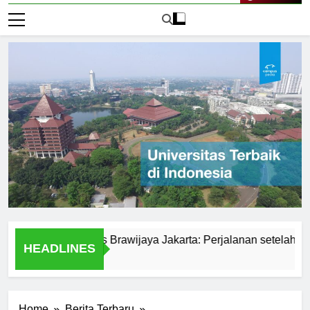
Live Now
umni Universitas Brawijaya Jakarta: Perjalanan setelah Lulus
HEADLINES