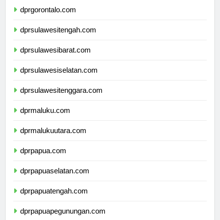
dprgorontalo.com
dprsulawesitengah.com
dprsulawesibarat.com
dprsulawesiselatan.com
dprsulawesitenggara.com
dprmaluku.com
dprmalukuutara.com
dprpapua.com
dprpapuaselatan.com
dprpapuatengah.com
dprpapuapegunungan.com