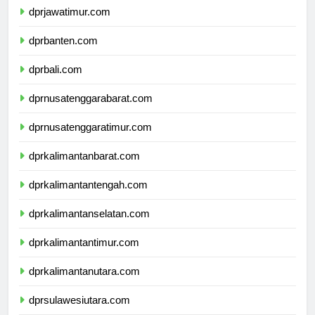
dprjawatimur.com
dprbanten.com
dprbali.com
dprnusatenggarabarat.com
dprnusatenggaratimur.com
dprkalimantanbarat.com
dprkalimantantengah.com
dprkalimantanselatan.com
dprkalimantantimur.com
dprkalimantanutara.com
dprsulawesiutara.com