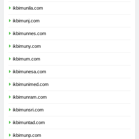
ikbimusu.com
ikbimunila.com
ikbimunj.com
ikbimunnes.com
ikbimuny.com
ikbimum.com
ikbimunesa.com
ikbimunimed.com
ikbimunram.com
ikbimunsri.com
ikbimuntad.com