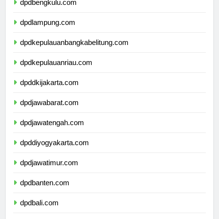
dpdbengkulu.com
dpdlampung.com
dpdkepulauanbangkabelitung.com
dpdkepulauanriau.com
dpddkijakarta.com
dpdjawabarat.com
dpdjawatengah.com
dpddiyogyakarta.com
dpdjawatimur.com
dpdbanten.com
dpdbali.com