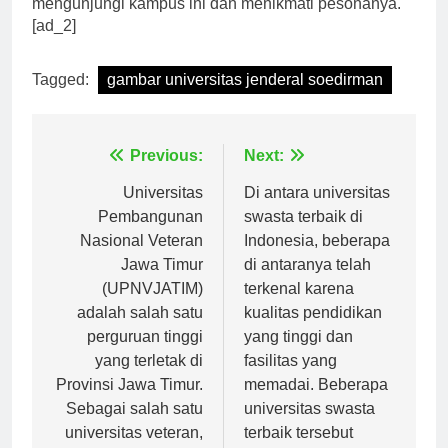
mengunjungi kampus ini dan menikmati pesonanya.
[ad_2]
Tagged:
gambar universitas jenderal soedirman
Navigasi
Previous:
Next:
pos
Universitas
Di antara universitas
Pembangunan
swasta terbaik di
Nasional Veteran
Indonesia, beberapa
Jawa Timur
di antaranya telah
(UPNVJATIM)
terkenal karena
adalah salah satu
kualitas pendidikan
perguruan tinggi
yang tinggi dan
yang terletak di
fasilitas yang
Provinsi Jawa Timur.
memadai. Beberapa
Sebagai salah satu
universitas swasta