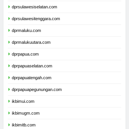
dprsulawesibarat.com
dprsulawesiselatan.com
dprsulawesitenggara.com
dprmaluku.com
dprmalukuutara.com
dprpapua.com
dprpapuaselatan.com
dprpapuatengah.com
dprpapuapegunungan.com
ikbimui.com
ikbimugm.com