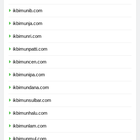
ikbimuns.com
ikbimunib.com
ikbimunja.com
ikbimunri.com
ikbimunpatti.com
ikbimuncen.com
ikbimunipa.com
ikbimundana.com
ikbimunsulbar.com
ikbimunhalu.com
ikbimunlam.com