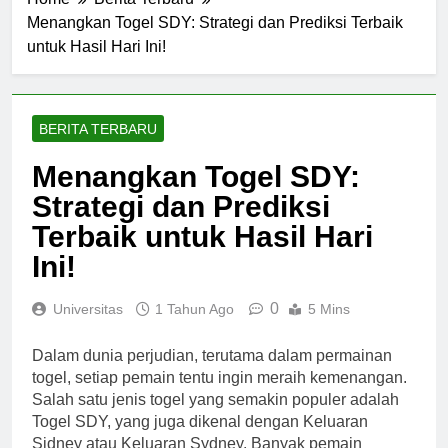
Home
Berita Terbaru
Menangkan Togel SDY: Strategi dan Prediksi Terbaik
untuk Hasil Hari Ini!
BERITA TERBARU
Menangkan Togel SDY:
Strategi dan Prediksi
Terbaik untuk Hasil Hari
Ini!
0
Universitas
1 Tahun Ago
5 Mins
Dalam dunia perjudian, terutama dalam permainan
togel, setiap pemain tentu ingin meraih kemenangan.
Salah satu jenis togel yang semakin populer adalah
Togel SDY, yang juga dikenal dengan Keluaran