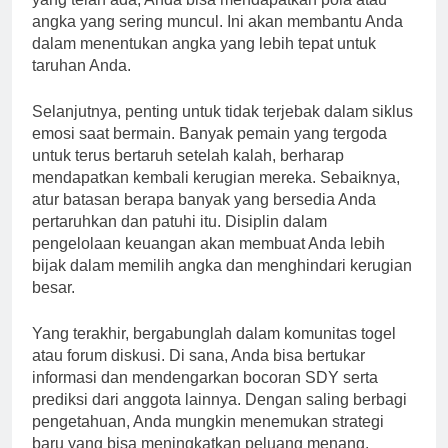
yang telah ada, Anda bisa mendapatkan pola atau
angka yang sering muncul. Ini akan membantu Anda
dalam menentukan angka yang lebih tepat untuk
taruhan Anda.
Selanjutnya, penting untuk tidak terjebak dalam siklus
emosi saat bermain. Banyak pemain yang tergoda
untuk terus bertaruh setelah kalah, berharap
mendapatkan kembali kerugian mereka. Sebaiknya,
atur batasan berapa banyak yang bersedia Anda
pertaruhkan dan patuhi itu. Disiplin dalam
pengelolaan keuangan akan membuat Anda lebih
bijak dalam memilih angka dan menghindari kerugian
besar.
Yang terakhir, bergabunglah dalam komunitas togel
atau forum diskusi. Di sana, Anda bisa bertukar
informasi dan mendengarkan bocoran SDY serta
prediksi dari anggota lainnya. Dengan saling berbagi
pengetahuan, Anda mungkin menemukan strategi