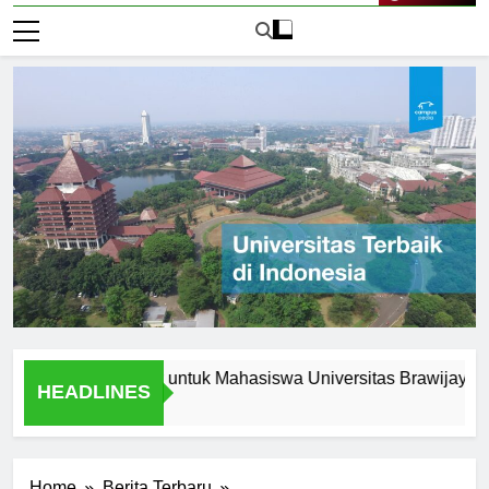
Live Now
n Peluang Karir untuk Mahasiswa Universitas Brawijaya Jakarta
HEADLINES