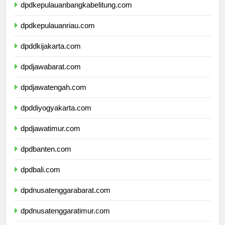
dpdkepulauanbangkabelitung.com
dpdkepulauanriau.com
dpddkijakarta.com
dpdjawabarat.com
dpdjawatengah.com
dpddiyogyakarta.com
dpdjawatimur.com
dpdbanten.com
dpdbali.com
dpdnusatenggarabarat.com
dpdnusatenggaratimur.com