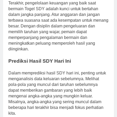
Terakhir, pengelolaan keuangan yang baik saat
bermain Togel SDY adalah kunci untuk bertahan
dalam jangka panjang. Atur anggaran dan jangan
terbawa suasana saat ada kesempatan untuk menang
besar. Dengan disiplin dalam pengeluaran dan
memilih taruhan yang wajar, pemain dapat
memperpanjang pengalaman bermain dan
meningkatkan peluang memperoleh hasil yang
diinginkan.
Prediksi Hasil SDY Hari Ini
Dalam memprediksi hasil SDY hari ini, penting untuk
menganalisis data keluaran sebelumnya. Melihat
pola-pola yang muncul dari taruhan sebelumnya
dapat memberikan gambaran yang lebih baik
mengenai angka-angka yang mungkin keluar.
Misalnya, angka-angka yang sering muncul dalam
beberapa hari terakhir bisa menjadi fokus perhatian