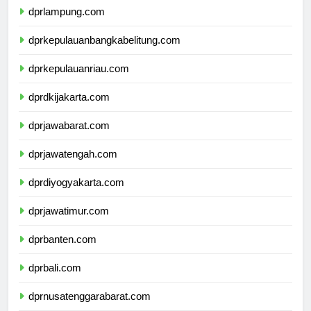
dprlampung.com
dprkepulauanbangkabelitung.com
dprkepulauanriau.com
dprdkijakarta.com
dprjawabarat.com
dprjawatengah.com
dprdiyogyakarta.com
dprjawatimur.com
dprbanten.com
dprbali.com
dprnusatenggarabarat.com