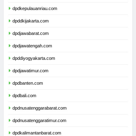
dpdkepulauanbangkabelitung.com
dpdkepulauanriau.com
dpddkijakarta.com
dpdjawabarat.com
dpdjawatengah.com
dpddiyogyakarta.com
dpdjawatimur.com
dpdbanten.com
dpdbali.com
dpdnusatenggarabarat.com
dpdnusatenggaratimur.com