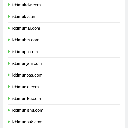
ikbimukdw.com
ikbimuki.com
ikbimuntar.com
ikbimubm.com
ikbimuph.com
ikbimunjani.com
ikbimunpas.com
ikbimunla.com
ikbimuniku.com
ikbimunisnu.com
ikbimunpak.com