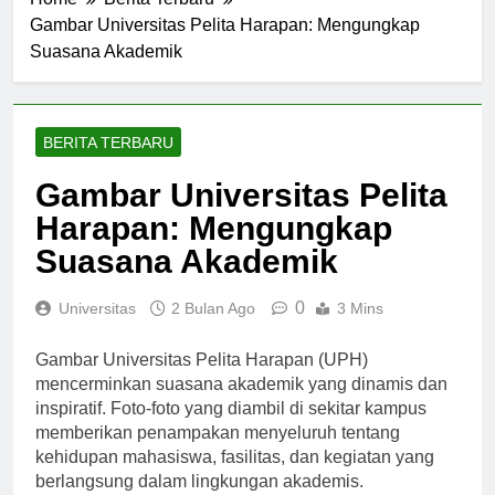
Home
Berita Terbaru
Gambar Universitas Pelita Harapan: Mengungkap
Suasana Akademik
BERITA TERBARU
Gambar Universitas Pelita
Harapan: Mengungkap
Suasana Akademik
0
Universitas
2 Bulan Ago
3 Mins
Gambar Universitas Pelita Harapan (UPH)
mencerminkan suasana akademik yang dinamis dan
inspiratif. Foto-foto yang diambil di sekitar kampus
memberikan penampakan menyeluruh tentang
kehidupan mahasiswa, fasilitas, dan kegiatan yang