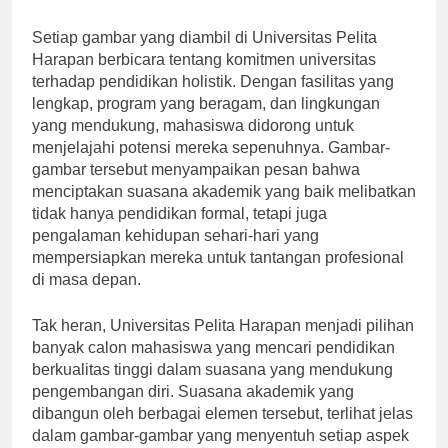
akademik mereka.
Setiap gambar yang diambil di Universitas Pelita
Harapan berbicara tentang komitmen universitas
terhadap pendidikan holistik. Dengan fasilitas yang
lengkap, program yang beragam, dan lingkungan
yang mendukung, mahasiswa didorong untuk
menjelajahi potensi mereka sepenuhnya. Gambar-
gambar tersebut menyampaikan pesan bahwa
menciptakan suasana akademik yang baik melibatkan
tidak hanya pendidikan formal, tetapi juga
pengalaman kehidupan sehari-hari yang
mempersiapkan mereka untuk tantangan profesional
di masa depan.
Tak heran, Universitas Pelita Harapan menjadi pilihan
banyak calon mahasiswa yang mencari pendidikan
berkualitas tinggi dalam suasana yang mendukung
pengembangan diri. Suasana akademik yang
dibangun oleh berbagai elemen tersebut, terlihat jelas