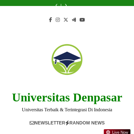
Skip
Universitas
Karir
Brawijaya
Daya
Universitas
Karir
Brawijaya
Jakarta:
di
Brawijaya
untuk
Jakarta:
Tarik
Brawijaya
untuk
Jakarta:
Daya
Universitas
to
Jakarta:
Mahasiswa
Perjalanan
bagi
Jakarta:
Mahasiswa
Perjalanan
Tarik
Brawijaya
content
Apa
Universitas
setelah
Mahasiswa
Apa
Universitas
setelah
bagi
Jakarta:
yang
Brawijaya
Lulus
Asing
yang
Brawijaya
Lulus
Mahasiswa
Apa
Perlu
Jakarta
Perlu
Jakarta
Asing
yang
Diketahui?
Diketahui?
Perlu
Diketahui?
Universitas Denpasar
Universitas Terbaik & Terintegrasi Di Indonesia
NEWSLETTER
RANDOM NEWS