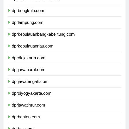
dprsumateraselatan.com
dprbengkulu.com
dprlampung.com
dprkepulauanbangkabelitung.com
dprkepulauanriau.com
dprdkijakarta.com
dprjawabarat.com
dprjawatengah.com
dprdiyogyakarta.com
dprjawatimur.com
dprbanten.com