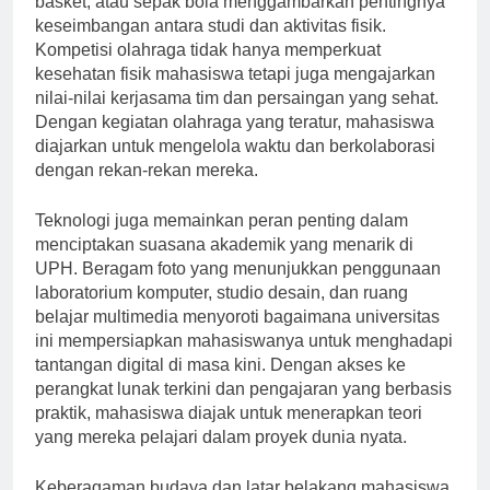
basket, atau sepak bola menggambarkan pentingnya
keseimbangan antara studi dan aktivitas fisik.
Kompetisi olahraga tidak hanya memperkuat
kesehatan fisik mahasiswa tetapi juga mengajarkan
nilai-nilai kerjasama tim dan persaingan yang sehat.
Dengan kegiatan olahraga yang teratur, mahasiswa
diajarkan untuk mengelola waktu dan berkolaborasi
dengan rekan-rekan mereka.
Teknologi juga memainkan peran penting dalam
menciptakan suasana akademik yang menarik di
UPH. Beragam foto yang menunjukkan penggunaan
laboratorium komputer, studio desain, dan ruang
belajar multimedia menyoroti bagaimana universitas
ini mempersiapkan mahasiswanya untuk menghadapi
tantangan digital di masa kini. Dengan akses ke
perangkat lunak terkini dan pengajaran yang berbasis
praktik, mahasiswa diajak untuk menerapkan teori
yang mereka pelajari dalam proyek dunia nyata.