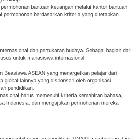
ermohonan bantuan keuangan melalui kantor bantuan
 permohonan berdasarkan kriteria yang ditetapkan
ternasional dan pertukaran budaya. Sebagai bagian dari
khusus untuk mahasiswa internasional.
am Beasiswa ASEAN yang menargetkan pelajar dari
 global lainnya yang disponsori oleh organisasi
ran pendidikan.
nasional harus memenuhi kriteria kemahiran bahasa,
asa Indonesia, dan mengajukan permohonan mereka
 mengambil program penelitian, UNAIR memberikan dana