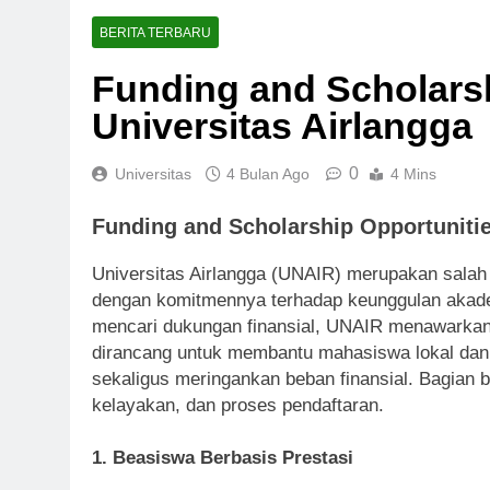
BERITA TERBARU
Funding and Scholarsh
Universitas Airlangga
0
Universitas
4 Bulan Ago
4 Mins
Funding and Scholarship Opportunitie
Universitas Airlangga (UNAIR) merupakan salah 
dengan komitmennya terhadap keunggulan akadem
mencari dukungan finansial, UNAIR menawarkan
dirancang untuk membantu mahasiswa lokal dan 
sekaligus meringankan beban finansial. Bagian b
kelayakan, dan proses pendaftaran.
1.
Beasiswa Berbasis Prestasi