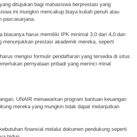
ang ditujukan bagi mahasiswa berprestasi yang
siswa ini mungkin mencakup biaya kuliah penuh atau
n pascasarjana.
biasanya harus memiliki IPK minimal 3,0 dari 4,0 dan
menunjukkan prestasi akademik mereka, seperti
arus mengisi formulir pendaftaran yang tersedia di situs
memerlukan pernyataan pribadi yang merinci minat
uangan, UNAIR menawarkan program bantuan keuangan
ukung mereka yang mungkin tidak dapat melanjutkan
ebutuhan finansial melalui dokumen pendukung seperti
ya hidup.