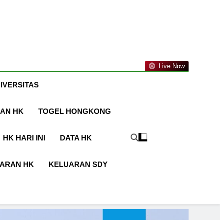
Live Now
IVERSITAS
AN HK
TOGEL HONGKONG
HK HARI INI
DATA HK
ARAN HK
KELUARAN SDY