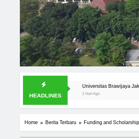
 Lulus
Universitas Brawijaya Jakarta: Daya Tarik bagi 
2 Hari Ago
HEADLINES
Home
Berita Terbaru
Funding and Scholarship 