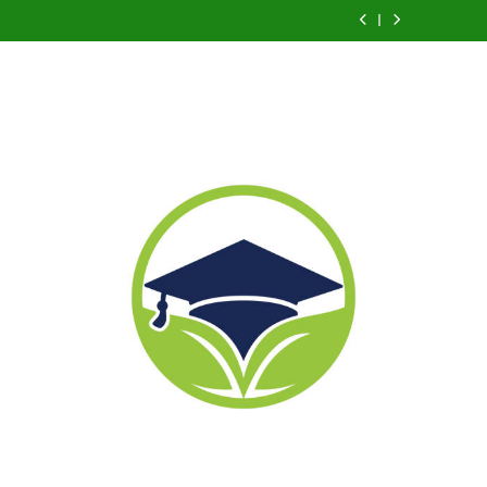
Kehidupan
Proses
di
Universitas
Jakarta:
di
di
Universitas
Jakarta:
Kampus
Pendaftaran
Universitas
Brawijaya
Daya
Universitas
Universitas
Brawijaya
Daya
di
di
Brawijaya
Jakarta:
Tarik
Brawijaya
Brawijaya
Jakarta:
Tarik
Universitas
Universitas
Jakarta:
Perjalanan
bagi
Jakarta:
Jakarta:
Perjalanan
bagi
Brawijaya
Brawijaya
Langkah
setelah
Mahasiswa
Apa
Langkah
setelah
Mahasiswa
Jakarta:
Jakarta:
Demi
Lulus
Asing
yang
Demi
Lulus
Asing
Apa
Langkah
Langkah
Perlu
Langkah
yang
Demi
Diketahui?
Perlu
Langkah
Diketahui?