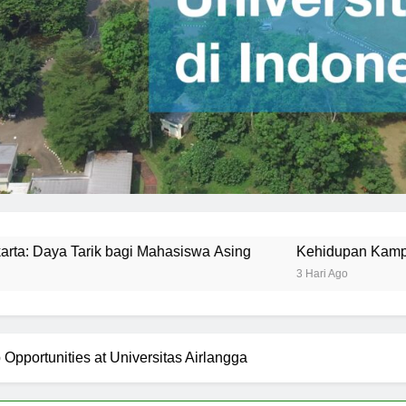
Mahasiswa Asing
Kehidupan Kampus di Universitas Brawija
3 Hari Ago
Opportunities at Universitas Airlangga