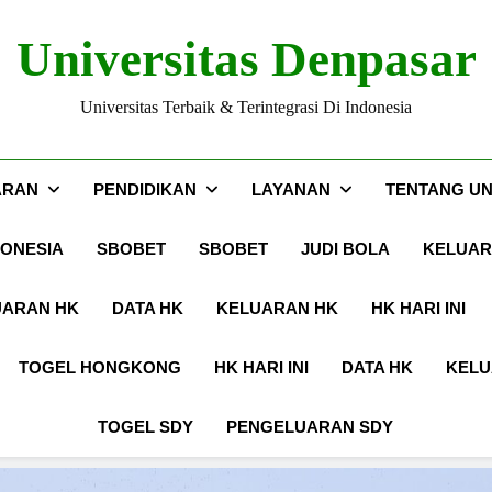
Universitas Denpasar
Universitas Terbaik & Terintegrasi Di Indonesia
ARAN
PENDIDIKAN
LAYANAN
TENTANG UN
DONESIA
SBOBET
SBOBET
JUDI BOLA
KELUAR
UARAN HK
DATA HK
KELUARAN HK
HK HARI INI
TOGEL HONGKONG
HK HARI INI
DATA HK
KELU
TOGEL SDY
PENGELUARAN SDY