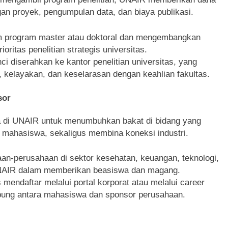
gan proyek, pengumpulan data, dan biaya publikasi.
am program master atau doktoral dan mengembangkan
oritas penelitian strategis universitas.
ci diserahkan ke kantor penelitian universitas, yang
s, kelayakan, dan keselarasan dengan keahlian fakultas.
sor
 di UNAIR untuk menumbuhkan bakat di bidang yang
 mahasiswa, sekaligus membina koneksi industri.
n-perusahaan di sektor kesehatan, keuangan, teknologi,
UNAIR dalam memberikan beasiswa dan magang.
endaftar melalui portal korporat atau melalui career
bung antara mahasiswa dan sponsor perusahaan.