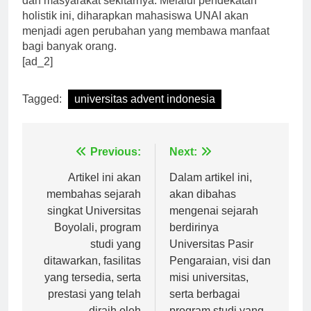
dan masyarakat sekitarnya. Melalui pendekatan
holistik ini, diharapkan mahasiswa UNAI akan
menjadi agen perubahan yang membawa manfaat
bagi banyak orang.
[ad_2]
Tagged:
universitas advent indonesia
Navigasi
Previous:
Next:
pos
Artikel ini akan
Dalam artikel ini,
membahas sejarah
akan dibahas
singkat Universitas
mengenai sejarah
Boyolali, program
berdirinya
studi yang
Universitas Pasir
ditawarkan, fasilitas
Pengaraian, visi dan
yang tersedia, serta
misi universitas,
prestasi yang telah
serta berbagai