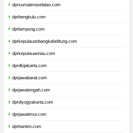
dprsumateraselatan.com
dprbengkulu.com
dprlampung.com
dprkepulauanbangkabelitung.com
dprkepulauanriau.com
dprdkijakarta.com
dprjawabarat.com
dprjawatengah.com
dprdiyogyakarta.com
dprjawatimur.com
dprbanten.com