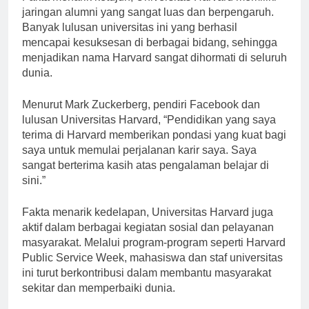
Fakta menarik ketujuh, Universitas Harvard memiliki
jaringan alumni yang sangat luas dan berpengaruh.
Banyak lulusan universitas ini yang berhasil
mencapai kesuksesan di berbagai bidang, sehingga
menjadikan nama Harvard sangat dihormati di seluruh
dunia.
Menurut Mark Zuckerberg, pendiri Facebook dan
lulusan Universitas Harvard, “Pendidikan yang saya
terima di Harvard memberikan pondasi yang kuat bagi
saya untuk memulai perjalanan karir saya. Saya
sangat berterima kasih atas pengalaman belajar di
sini.”
Fakta menarik kedelapan, Universitas Harvard juga
aktif dalam berbagai kegiatan sosial dan pelayanan
masyarakat. Melalui program-program seperti Harvard
Public Service Week, mahasiswa dan staf universitas
ini turut berkontribusi dalam membantu masyarakat
sekitar dan memperbaiki dunia.