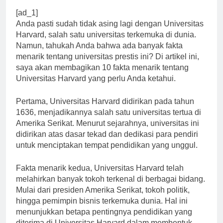
[ad_1]
Anda pasti sudah tidak asing lagi dengan Universitas
Harvard, salah satu universitas terkemuka di dunia.
Namun, tahukah Anda bahwa ada banyak fakta
menarik tentang universitas prestis ini? Di artikel ini,
saya akan membagikan 10 fakta menarik tentang
Universitas Harvard yang perlu Anda ketahui.
Pertama, Universitas Harvard didirikan pada tahun
1636, menjadikannya salah satu universitas tertua di
Amerika Serikat. Menurut sejarahnya, universitas ini
didirikan atas dasar tekad dan dedikasi para pendiri
untuk menciptakan tempat pendidikan yang unggul.
Fakta menarik kedua, Universitas Harvard telah
melahirkan banyak tokoh terkenal di berbagai bidang.
Mulai dari presiden Amerika Serikat, tokoh politik,
hingga pemimpin bisnis terkemuka dunia. Hal ini
menunjukkan betapa pentingnya pendidikan yang