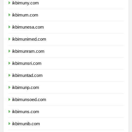
ikbimuny.com
ikbimum.com
ikbimunesa.com
ikbimunimed.com
ikbimunram.com
ikbimunsri.com
ikbimuntad.com
ikbimunp.com
ikbimunsoed.com
ikbimuns.com
ikbimunib.com