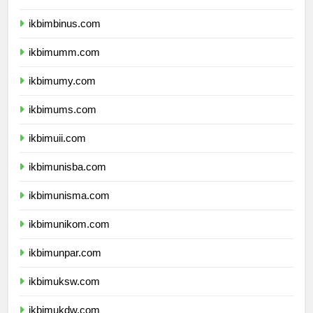
ikbimunibraw.com
ikbimbinus.com
ikbimumm.com
ikbimumy.com
ikbimums.com
ikbimuii.com
ikbimunisba.com
ikbimunisma.com
ikbimunikom.com
ikbimunpar.com
ikbimuksw.com