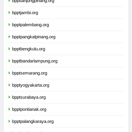
bppttanjungpinang.org
bpptjambi.org
bpptpalembang.org
bpptpangkalpinang.org
bpptbengkulu.org
bpptbandarlampung.org
bpptsemarang.org
bpptyogyakarta.org
bpptsurabaya.org
bpptpontianak.org
bpptpalangkaraya.org