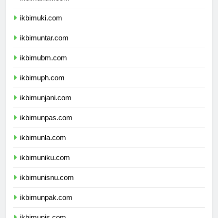
ikbimukdw.com
ikbimuki.com
ikbimuntar.com
ikbimubm.com
ikbimuph.com
ikbimunjani.com
ikbimunpas.com
ikbimunla.com
ikbimuniku.com
ikbimunisnu.com
ikbimunpak.com