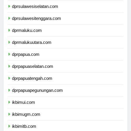
dprsulawesiselatan.com
dprsulawesitenggara.com
dprmaluku.com
dprmalukuutara.com
dprpapua.com
dprpapuaselatan.com
dprpapuatengah.com
dprpapuapegunungan.com
ikbimui.com
ikbimugm.com