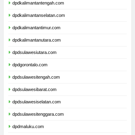
dpdkalimantantengah.com
dpdkalimantanselatan.com
dpdkalimantantimur.com
dpdkalimantanutara.com
dpdsulawesiutara.com
dpdgorontalo.com
dpdsulawesitengah.com
dpdsulawesibarat.com
dpdsulawesiselatan.com
dpdsulawesitenggara.com
dpdmaluku.com