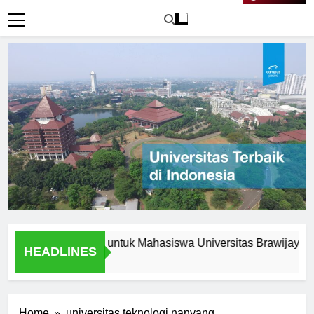
Live Now
n Peluang Karir untuk Mahasiswa Universitas Brawijaya Jakarta
HEADLINES