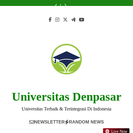
Skip
Universitas
Karir
Brawijaya
Daya
Universitas
Karir
Brawijaya
Jakarta:
di
Brawijaya
untuk
Jakarta:
Tarik
Brawijaya
untuk
Jakarta:
Daya
Universitas
to
Jakarta:
Mahasiswa
Perjalanan
bagi
Jakarta:
Mahasiswa
Perjalanan
Tarik
Brawijaya
content
Apa
Universitas
setelah
Mahasiswa
Apa
Universitas
setelah
bagi
Jakarta:
yang
Brawijaya
Lulus
Asing
yang
Brawijaya
Lulus
Mahasiswa
Apa
Perlu
Jakarta
Perlu
Jakarta
Asing
yang
Diketahui?
Diketahui?
Perlu
Diketahui?
Universitas Denpasar
Universitas Terbaik & Terintegrasi Di Indonesia
NEWSLETTER
RANDOM NEWS