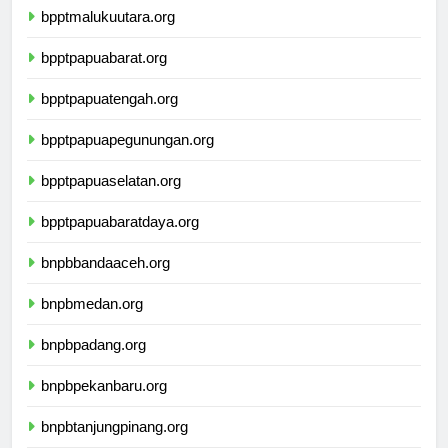
bpptmalukuutara.org
bpptpapuabarat.org
bpptpapuatengah.org
bpptpapuapegunungan.org
bpptpapuaselatan.org
bpptpapuabaratdaya.org
bnpbbandaaceh.org
bnpbmedan.org
bnpbpadang.org
bnpbpekanbaru.org
bnpbtanjungpinang.org