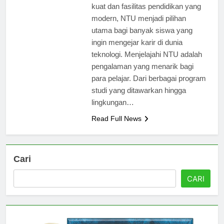
dengan reputasi akademik yang
kuat dan fasilitas pendidikan yang
modern, NTU menjadi pilihan
utama bagi banyak siswa yang
ingin mengejar karir di dunia
teknologi. Menjelajahi NTU adalah
pengalaman yang menarik bagi
para pelajar. Dari berbagai program
studi yang ditawarkan hingga
lingkungan…
Read Full News
Cari
CARI