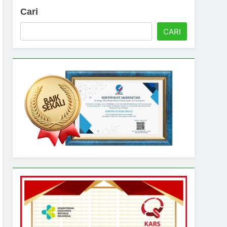
Cari
CARI