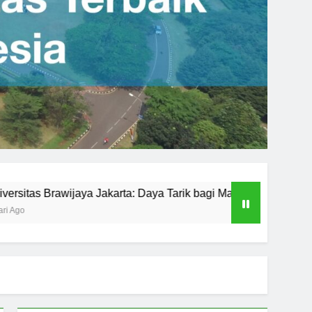
arta: Daya Tarik bagi Mahasiswa Asing
Kehidupan Kampus
3 Hari Ago