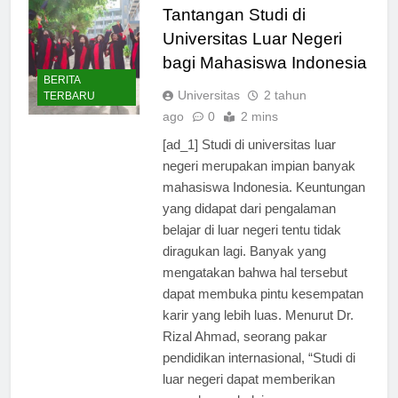
Keuntungan dan
Tantangan Studi di
Universitas Luar Negeri
bagi Mahasiswa Indonesia
BERITA
Universitas
2 tahun
TERBARU
ago
0
2 mins
[ad_1] Studi di universitas luar
negeri merupakan impian banyak
mahasiswa Indonesia. Keuntungan
yang didapat dari pengalaman
belajar di luar negeri tentu tidak
diragukan lagi. Banyak yang
mengatakan bahwa hal tersebut
dapat membuka pintu kesempatan
karir yang lebih luas. Menurut Dr.
Rizal Ahmad, seorang pakar
pendidikan internasional, “Studi di
luar negeri dapat memberikan