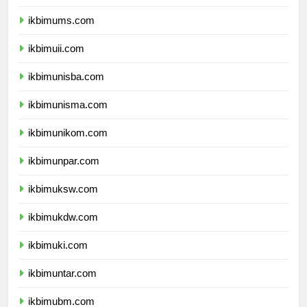
ikbimumy.com
ikbimums.com
ikbimuii.com
ikbimunisba.com
ikbimunisma.com
ikbimunikom.com
ikbimunpar.com
ikbimuksw.com
ikbimukdw.com
ikbimuki.com
ikbimuntar.com