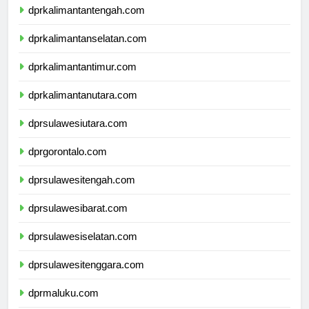
dprkalimantantengah.com
dprkalimantanselatan.com
dprkalimantantimur.com
dprkalimantanutara.com
dprsulawesiutara.com
dprgorontalo.com
dprsulawesitengah.com
dprsulawesibarat.com
dprsulawesiselatan.com
dprsulawesitenggara.com
dprmaluku.com