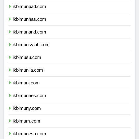
ikbimunpad.com
ikbimunhas.com
ikbimunand.com
ikbimunsyiah.com
ikbimusu.com
ikbimunila.com
ikbimunj.com
ikbimunnes.com
ikbimuny.com
ikbimum.com