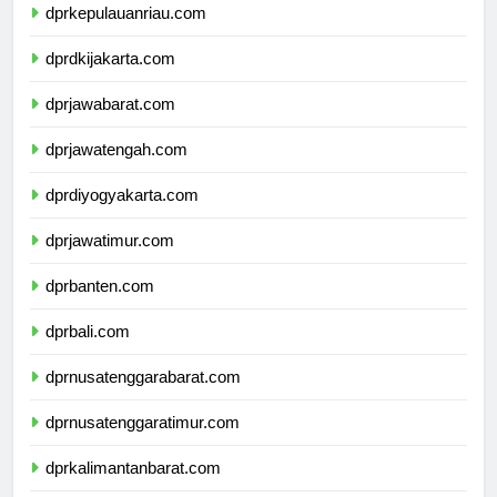
dprkepulauanriau.com
dprdkijakarta.com
dprjawabarat.com
dprjawatengah.com
dprdiyogyakarta.com
dprjawatimur.com
dprbanten.com
dprbali.com
dprnusatenggarabarat.com
dprnusatenggaratimur.com
dprkalimantanbarat.com