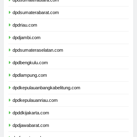
dpdsumaterautara.com
dpdsumaterabarat.com
dpdriau.com
dpdjambi.com
dpdsumateraselatan.com
dpdbengkulu.com
dpdlampung.com
dpdkepulauanbangkabelitung.com
dpdkepulauanriau.com
dpddkijakarta.com
dpdjawabarat.com