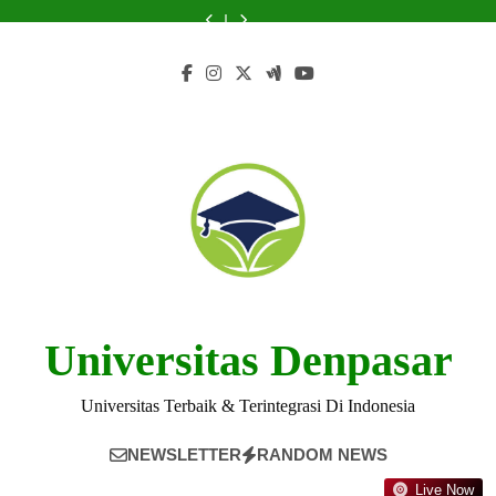
Skip
Universitas
Karir
Brawijaya
Daya
Universitas
Karir
Brawijaya
Jakarta:
di
Brawijaya
untuk
Jakarta:
Tarik
Brawijaya
untuk
Jakarta:
Daya
Universitas
to
Jakarta:
Mahasiswa
Perjalanan
bagi
Jakarta:
Mahasiswa
Perjalanan
Tarik
Brawijaya
content
Apa
Universitas
setelah
Mahasiswa
Apa
Universitas
setelah
bagi
Jakarta:
yang
Brawijaya
Lulus
Asing
yang
Brawijaya
Lulus
Mahasiswa
Apa
Perlu
Jakarta
Perlu
Jakarta
Asing
yang
Diketahui?
Diketahui?
Perlu
Diketahui?
Universitas Denpasar
Universitas Terbaik & Terintegrasi Di Indonesia
NEWSLETTER
RANDOM NEWS