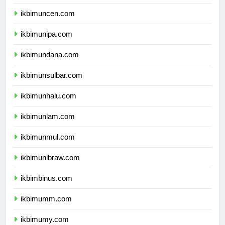
ikbimunpatti.com
ikbimuncen.com
ikbimunipa.com
ikbimundana.com
ikbimunsulbar.com
ikbimunhalu.com
ikbimunlam.com
ikbimunmul.com
ikbimunibraw.com
ikbimbinus.com
ikbimumm.com