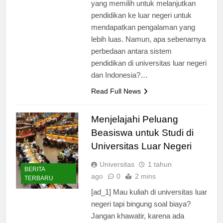
seperti sekarang, banyak orang
yang memilih untuk melanjutkan
pendidikan ke luar negeri untuk
mendapatkan pengalaman yang
lebih luas. Namun, apa sebenarnya
perbedaan antara sistem
pendidikan di universitas luar negeri
dan Indonesia?…
Read Full News
Menjelajahi Peluang
Beasiswa untuk Studi di
Universitas Luar Negeri
Universitas
1 tahun
BERITA
ago
0
2 mins
TERBARU
[ad_1] Mau kuliah di universitas luar
negeri tapi bingung soal biaya?