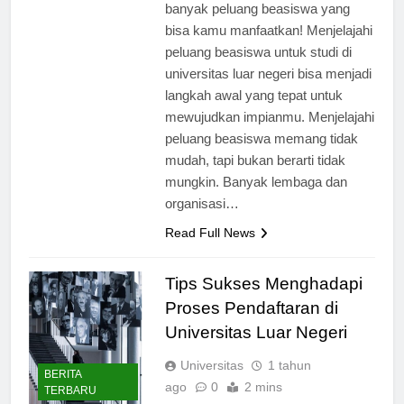
Jangan khawatir, karena ada
banyak peluang beasiswa yang
bisa kamu manfaatkan! Menjelajahi
peluang beasiswa untuk studi di
universitas luar negeri bisa menjadi
langkah awal yang tepat untuk
mewujudkan impianmu. Menjelajahi
peluang beasiswa memang tidak
mudah, tapi bukan berarti tidak
mungkin. Banyak lembaga dan
organisasi…
Read Full News
Tips Sukses Menghadapi
Proses Pendaftaran di
Universitas Luar Negeri
Universitas
1 tahun
BERITA
ago
0
2 mins