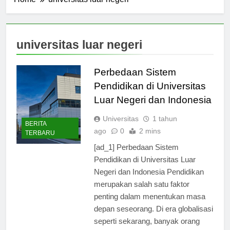
Home
universitas luar negeri
universitas luar negeri
Perbedaan Sistem
Pendidikan di Universitas
Luar Negeri dan Indonesia
Universitas
1 tahun
BERITA
ago
0
2 mins
TERBARU
[ad_1] Perbedaan Sistem
Pendidikan di Universitas Luar
Negeri dan Indonesia Pendidikan
merupakan salah satu faktor
penting dalam menentukan masa
depan seseorang. Di era globalisasi