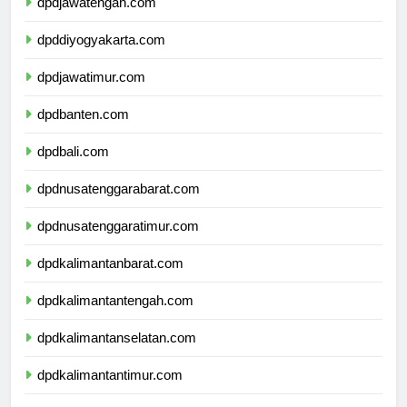
dpdjawatengah.com
dpddiyogyakarta.com
dpdjawatimur.com
dpdbanten.com
dpdbali.com
dpdnusatenggarabarat.com
dpdnusatenggaratimur.com
dpdkalimantanbarat.com
dpdkalimantantengah.com
dpdkalimantanselatan.com
dpdkalimantantimur.com