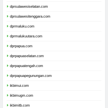
dprsulawesibarat.com
dprsulawesiselatan.com
dprsulawesitenggara.com
dprmaluku.com
dprmalukuutara.com
dprpapua.com
dprpapuaselatan.com
dprpapuatengah.com
dprpapuapegunungan.com
ikbimui.com
ikbimugm.com