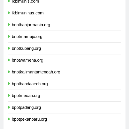
ikbimunis.com
ikbimuninus.com
bnptbanjarmasin.org
bnptmamuju.org
bnptkupang.org
bnptwamena.org
bnptkalimantantengah.org
bpptbandaaceh.org
bpptmedan.org
bpptpadang.org
bpptpekanbaru.org