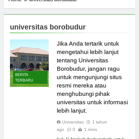
Home
universitas borobudur
universitas borobudur
Jika Anda tertarik untuk
mengetahui lebih lanjut
tentang Universitas
Borobudur, jangan ragu
BERITA
untuk mengunjungi situs
TERBARU
resmi mereka atau
menghubungi pihak
universitas untuk informasi
lebih lanjut.
Universitas
1 tahun
ago
0
1 mins