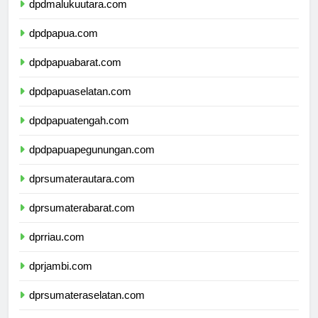
dpdmalukuutara.com
dpdpapua.com
dpdpapuabarat.com
dpdpapuaselatan.com
dpdpapuatengah.com
dpdpapuapegunungan.com
dprsumaterautara.com
dprsumaterabarat.com
dprriau.com
dprjambi.com
dprsumateraselatan.com