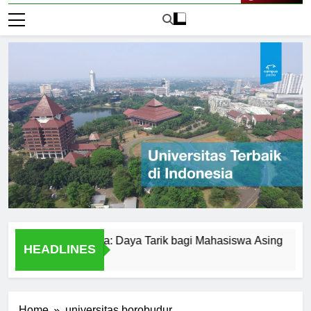
Live Now
rawijaya Jakarta: Daya Tarik bagi Mahasiswa Asing
Kehid
HEADLINES
1 Hari 